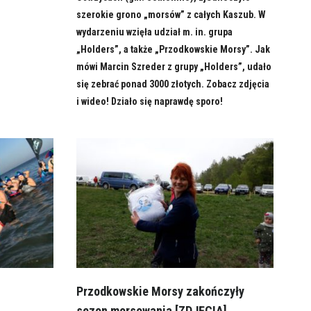
szerokie grono „morsów” z całych Kaszub. W
wydarzeniu wzięła udział m. in. grupa
„Holders”, a także „Przodkowskie Morsy”. Jak
mówi Marcin Szreder z grupy „Holders”, udało
się zebrać ponad 3000 złotych. Zobacz zdjęcia
i wideo! Działo się naprawdę sporo!
Przodkowskie Morsy zakończyły
sezon morsowania [ZDJĘCIA]