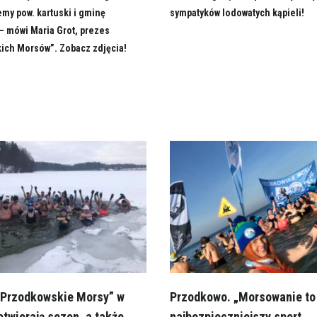
my pow. kartuski i gminę
sympatyków lodowatych kąpieli!
– mówi Maria Grot, prezes
ich Morsów”. Zobacz zdjęcia!
„Przodkowskie Morsy” w
Przodkowo. „Morsowanie to
otwierają sezon, a także
najbezpieczniejszy sport