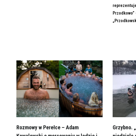
reprezentuje
Przodkowo” 
„Przodkowsk
Rozmowy w Perełce – Adam
Grzybno. 
Kowalewski o morsowaniu w lodzie i
niedzielę 