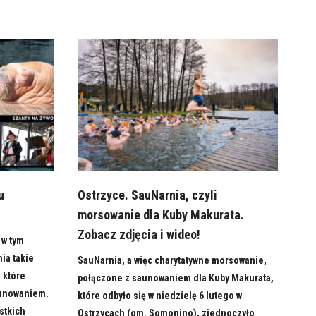
u
Ostrzyce. SauNarnia, czyli
morsowanie dla Kuby Makurata.
Zobacz zdjęcia i wideo!
 w tym
ia takie
SauNarnia, a więc charytatywne morsowanie,
 które
połączone z saunowaniem dla Kuby Makurata,
aunowaniem.
które odbyło się w niedzielę 6 lutego w
stkich
Ostrzycach (gm. Somonino), zjednoczyło