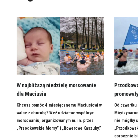
W najbliższą niedzielę morsowanie
Przodkowo
dla Maciusia
promowały
Chcesz pomóc 4-miesięcznemu Maciusiowi w
Od czwartku 
walce z chorobą? Weź udział we wspólnym
Międzynarod
morsowaniu, organizowanym m. in. przez
nie mógłby 
„Przodkowskie Morsy” i „Rowerowe Kaszuby.”
„Przodkowski
corocznie bi