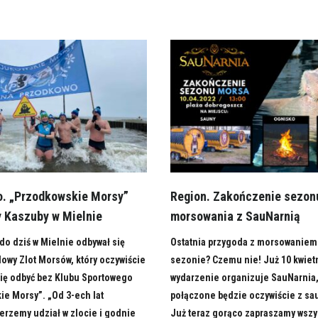
. „Przodkowskie Morsy”
Region. Zakończenie sezon
 Kaszuby w Mielnie
morsowania z SauNarnią
do dziś w Mielnie odbywał się
Ostatnia przygoda z morsowaniem
owy Zlot Morsów, który oczywiście
sezonie? Czemu nie! Już 10 kwietn
się odbyć bez Klubu Sportowego
wydarzenie organizuje SauNarnia,
e Morsy”. „Od 3-ech lat
połączone będzie oczywiście z s
erzemy udział w zlocie i godnie
Już teraz gorąco zapraszamy wszy