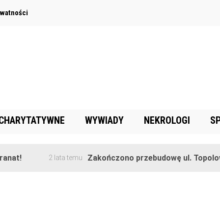
ywatności
 CHARYTATYWNE
WYWIADY
NEKROLOGI
S
t!
Zakończono przebudowę ul. Topolowej 
2 lata temu