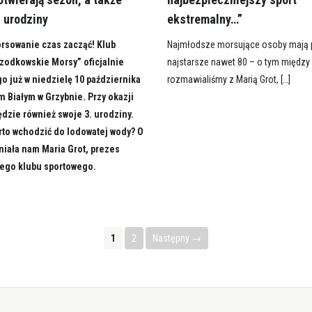
. urodziny
ekstremalny…”
rsowanie czas zacząć! Klub
Najmłodsze morsujące osoby mają po
zodkowskie Morsy” oficjalnie
najstarsze nawet 80 – o tym między
o już w niedzielę 10 października
rozmawialiśmy z Marią Grot, […]
 Białym w Grzybnie. Przy okazji
dzie również swoje 3. urodziny.
rto wchodzić do lodowatej wody? O
iała nam Maria Grot, prezes
ego klubu sportowego.
1
2
Następny →