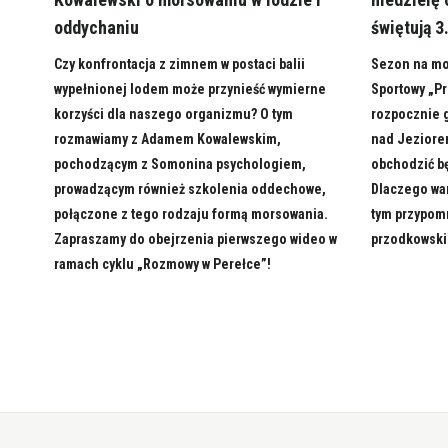
oddychaniu
świętują 3
Czy konfrontacja z zimnem w postaci balii
Sezon na mo
wypełnionej lodem może przynieść wymierne
Sportowy „Pr
korzyści dla naszego organizmu? O tym
rozpocznie g
rozmawiamy z Adamem Kowalewskim,
nad Jeziorem
pochodzącym z Somonina psychologiem,
obchodzić bę
prowadzącym również szkolenia oddechowe,
Dlaczego wa
połączone z tego rodzaju formą morsowania.
tym przypomn
Zapraszamy do obejrzenia pierwszego wideo w
przodkowski
ramach cyklu „Rozmowy w Perełce”!