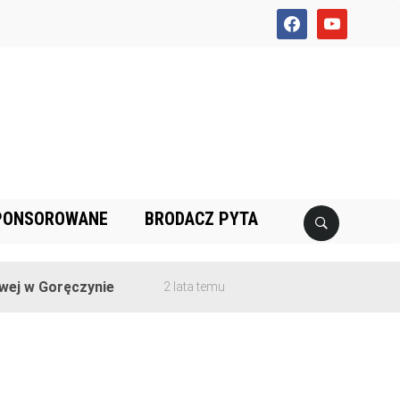
facebook
youtube
PONSOROWANE
BRODACZ PYTA
w Goręczynie
2 lata temu