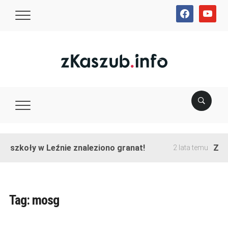
facebook
youtube
e szkoły w Leźnie znaleziono granat!
Zako
2 lata temu
Tag:
mosg