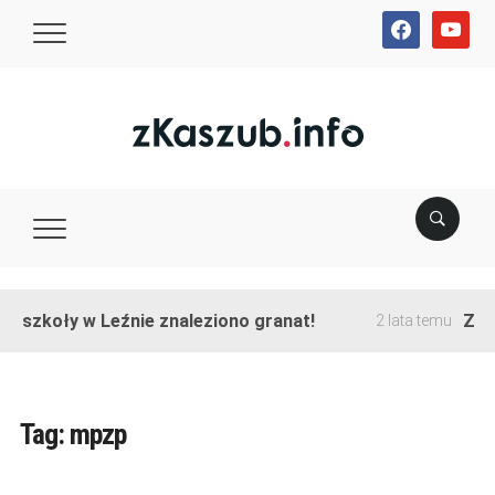
facebook
youtube
e szkoły w Leźnie znaleziono granat!
Zako
2 lata temu
Tag:
mpzp