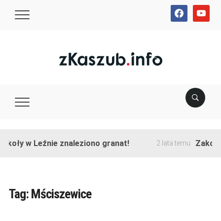
facebook
youtube
y w Leźnie znaleziono granat!
Zakończono 
2 lata temu
Tag:
Mściszewice