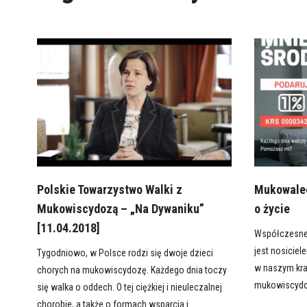
Polskie Towarzystwo Walki z
Mukowalec
Mukowiscydozą – „Na Dywaniku”
o życie
[11.04.2018]
Współczesne 
jest nosicie
Tygodniowo, w Polsce rodzi się dwoje dzieci
w naszym kraj
chorych na mukowiscydozę. Każdego dnia toczy
mukowiscydoz
się walka o oddech. O tej ciężkiej i nieuleczalnej
chorobie, a także o formach wsparcia i