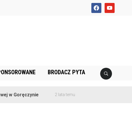
facebook
youtube
PONSOROWANE
BRODACZ PYTA
j w Goręczynie
2 lata temu