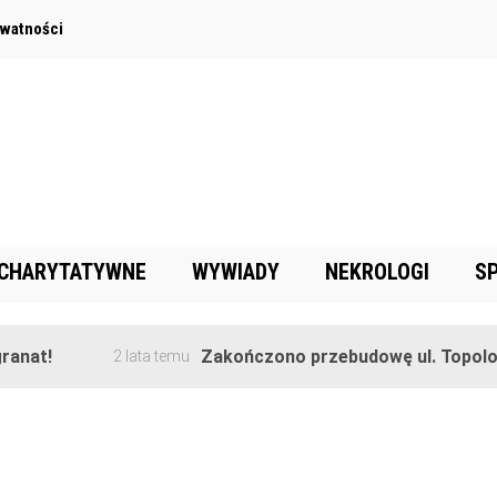
ywatności
 CHARYTATYWNE
WYWIADY
NEKROLOGI
S
nat!
Zakończono przebudowę ul. Topolowe
2 lata temu