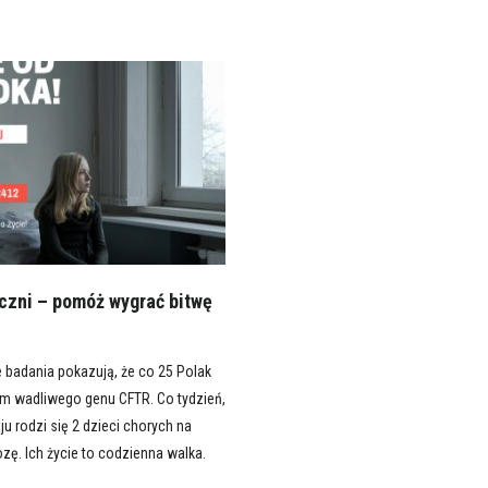
zni – pomóż wygrać bitwę
badania pokazują, że co 25 Polak
lem wadliwego genu CFTR. Co tydzień,
u rodzi się 2 dzieci chorych na
ę. Ich życie to codzienna walka.