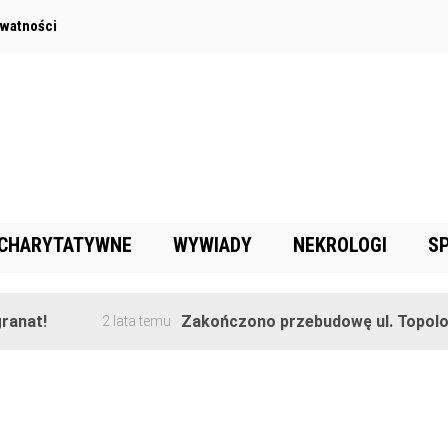
ywatności
 CHARYTATYWNE
WYWIADY
NEKROLOGI
S
nat!
Zakończono przebudowę ul. Topolowe
2 lata temu