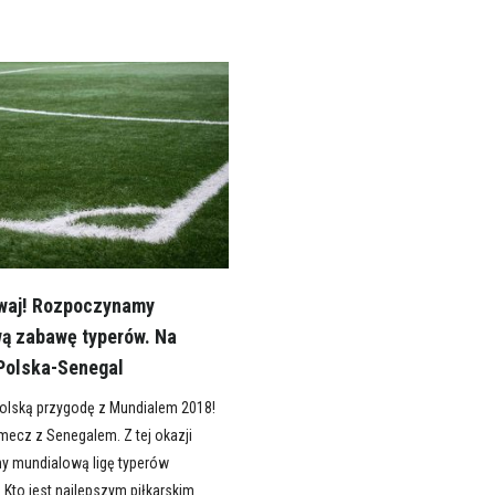
waj! Rozpoczynamy
ą zabawę typerów. Na
Polska-Senegal
lską przygodę z Mundialem 2018!
mecz z Senegalem. Z tej okazji
 mundialową ligę typerów
 Kto jest najlepszym piłkarskim