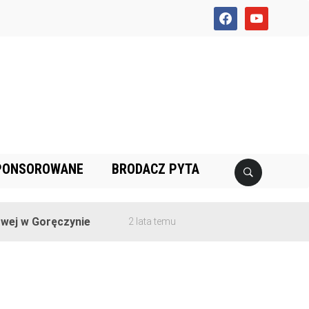
facebook
youtube
PONSOROWANE
BRODACZ PYTA
j w Goręczynie
2 lata temu