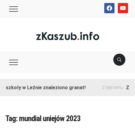
facebook
youtube
e szkoły w Leźnie znaleziono granat!
Zako
2 lata temu
Tag:
mundial uniejów 2023