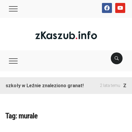
facebook
youtube
e szkoły w Leźnie znaleziono granat!
Zako
2 lata temu
Tag:
murale