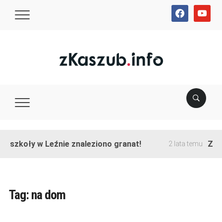
facebook
youtube
ie szkoły w Leźnie znaleziono granat!
Zako
2 lata temu
Tag:
na dom