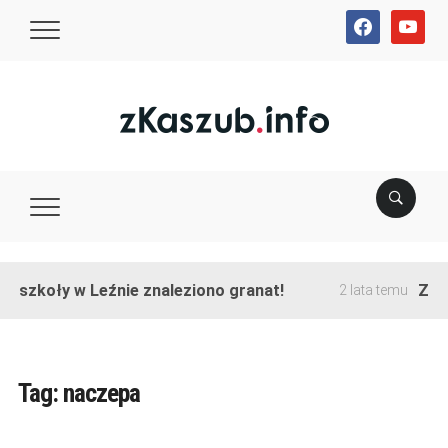
facebook
youtube
e szkoły w Leźnie znaleziono granat!
Zako
2 lata temu
Tag:
naczepa