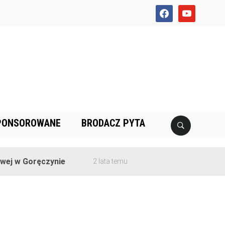
facebook
youtube
PONSOROWANE
BRODACZ PYTA
j w Goręczynie
2 lata temu