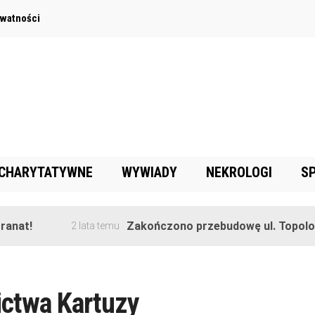
ywatności
 CHARYTATYWNE
WYWIADY
NEKROLOGI
S
nat!
Zakończono przebudowę ul. Topolowe
2 lata temu
ictwa Kartuzy