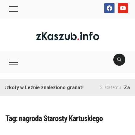
facebook
youtube
szkoły w Leźnie znaleziono granat!
Zakońc
2 lata temu
Tag:
nagroda Starosty Kartuskiego