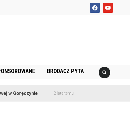
facebook
youtube
PONSOROWANE
BRODACZ PYTA
j w Goręczynie
2 lata temu