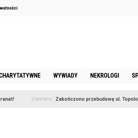
ywatności
 CHARYTATYWNE
WYWIADY
NEKROLOGI
S
nat!
Zakończono przebudowę ul. Topolowe
2 lata temu