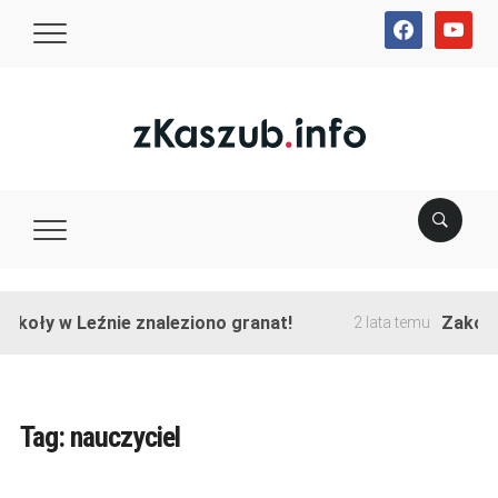
facebook
youtube
y w Leźnie znaleziono granat!
Zakończono 
2 lata temu
Tag:
nauczyciel