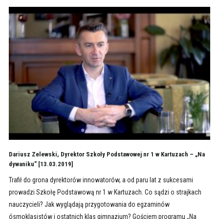
Dariusz Zelewski, Dyrektor Szkoły Podstawowej nr 1 w Kartuzach – „Na
dywaniku” [13.03.2019]
Trafił do grona dyrektorów innowatorów, a od paru lat z sukcesami
prowadzi Szkołę Podstawową nr 1 w Kartuzach. Co sądzi o strajkach
nauczycieli? Jak wyglądają przygotowania do egzaminów
ósmoklasistów i ostatnich klas gimnazjum? Gościem programu „Na