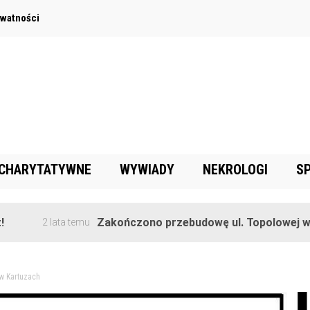
ywatności
 CHARYTATYWNE
WYWIADY
NEKROLOGI
S
Zakończono przebudowę ul. Topolowej w Goręcz
2 lata temu
 w Kartuzach