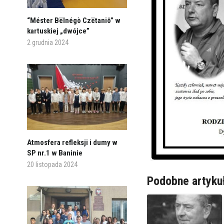
“Méster Bëlnégò Czëtaniô” w
kartuskiej „dwójce”
2 grudnia 2024
Atmosfera refleksji i dumy w
SP nr.1 w Baninie
20 listopada 2024
Podobne artyku