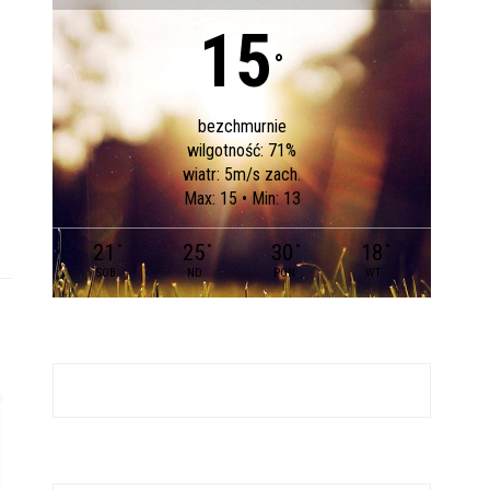
15
°
bezchmurnie
wilgotność: 71%
wiatr: 5m/s zach.
Max: 15 • Min: 13
21
25
30
18
°
°
°
°
SOB
ND
PON
WT