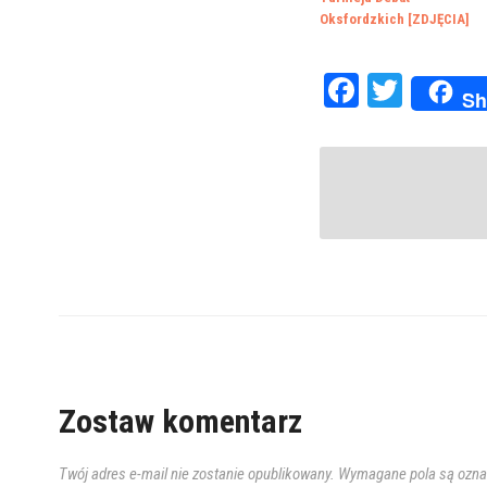
Oksfordzkich [ZDJĘCIA]
Faceboo
Twitte
Sh
Zostaw komentarz
Twój adres e-mail nie zostanie opublikowany.
Wymagane pola są ozn