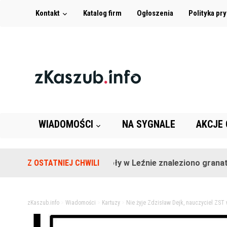
Kontakt
Katalog firm
Ogłoszenia
Polityka pr
WIADOMOŚCI
NA SYGNALE
AKCJE
Na terenie szkoły w Leźnie znaleziono granat!
Z OSTATNIEJ CHWILI
zKaszub.info
>
Wiadomości
>
Kartuzy
>
Nie żyje Zdzisław Dejk, nauczyciel ZST