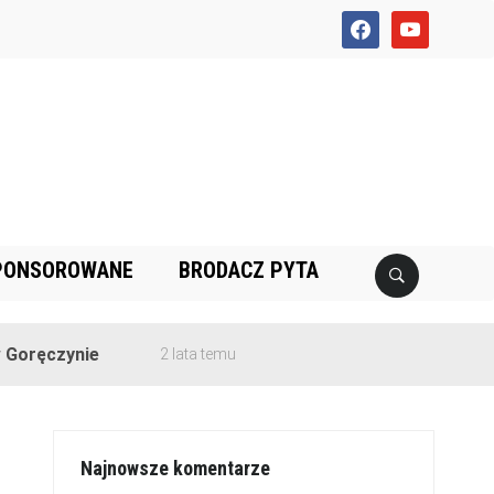
facebook
youtube
PONSOROWANE
BRODACZ PYTA
ynie
2 lata temu
Najnowsze komentarze