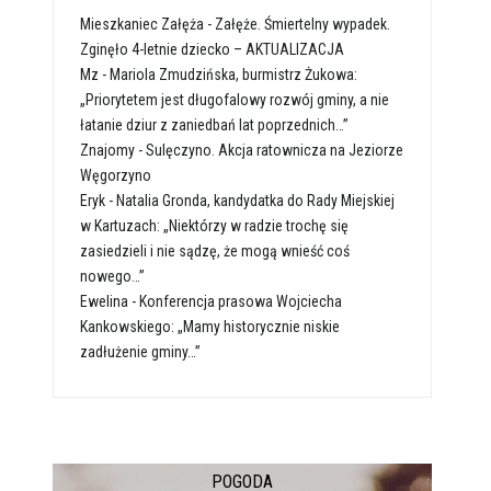
Mieszkaniec Załęża
-
Załęże. Śmiertelny wypadek.
Zginęło 4-letnie dziecko – AKTUALIZACJA
Mz
-
Mariola Zmudzińska, burmistrz Żukowa:
„Priorytetem jest długofalowy rozwój gminy, a nie
łatanie dziur z zaniedbań lat poprzednich…”
Znajomy
-
Sulęczyno. Akcja ratownicza na Jeziorze
Węgorzyno
Eryk
-
Natalia Gronda, kandydatka do Rady Miejskiej
w Kartuzach: „Niektórzy w radzie trochę się
zasiedzieli i nie sądzę, że mogą wnieść coś
nowego…”
Ewelina
-
Konferencja prasowa Wojciecha
Kankowskiego: „Mamy historycznie niskie
zadłużenie gminy…”
POGODA