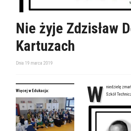
Nie żyje Zdzisław D
Kartuzach
Dnia
19 marca 2019
W
niedzielę zmar
Więcej w Edukacja:
Szkół Technic