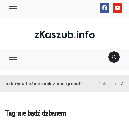
facebook
youtube
e szkoły w Leźnie znaleziono granat!
Zako
2 lata temu
Tag:
nie bądź dzbanem