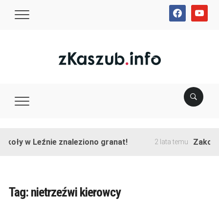
facebook
youtube
y w Leźnie znaleziono granat!
Zakończono 
2 lata temu
Tag:
nietrzeźwi kierowcy