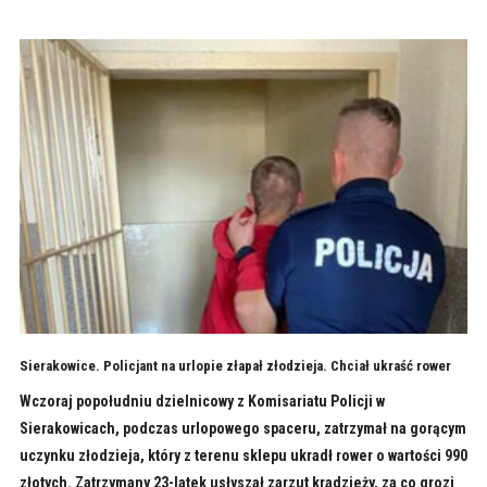
Sierakowice. Policjant na urlopie złapał złodzieja. Chciał ukraść rower
Wczoraj popołudniu dzielnicowy z Komisariatu Policji w
Sierakowicach, podczas urlopowego spaceru, zatrzymał na gorącym
uczynku złodzieja, który z terenu sklepu ukradł rower o wartości 990
złotych. Zatrzymany 23-latek usłyszał zarzut kradzieży, za co grozi