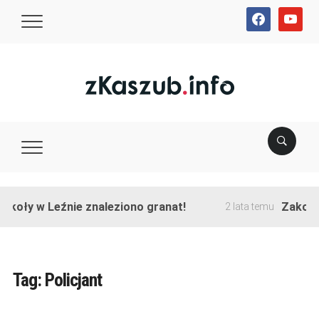
facebook
youtube
y w Leźnie znaleziono granat!
Zakończono 
2 lata temu
Tag:
Policjant