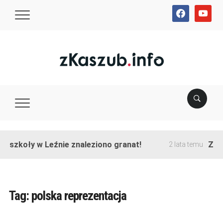
facebook
youtube
e szkoły w Leźnie znaleziono granat!
Zako
2 lata temu
Tag:
polska reprezentacja