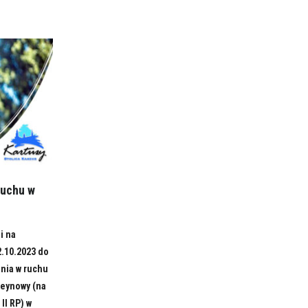
ruchu w
i na
2.10.2023 do
enia w ruchu
Ceynowy (na
II RP) w