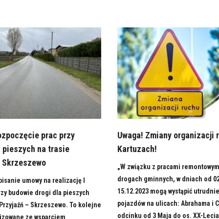
ozpoczęcie prac przy
Uwaga! Zmiany organizacji 
 pieszych na trasie
Kartuzach!
– Skrzeszewo
„W związku z pracami remontowym
drogach gminnych, w dniach od 0
isanie umowy na realizację I
15.12.2023 mogą wystąpić utrudni
rzy budowie drogi dla pieszych
pojazdów na ulicach: Abrahama i 
Przyjaźń – Skrzeszewo. To kolejne
odcinku od 3 Maja do os. XX-Lecia 
lizowane ze wsparciem