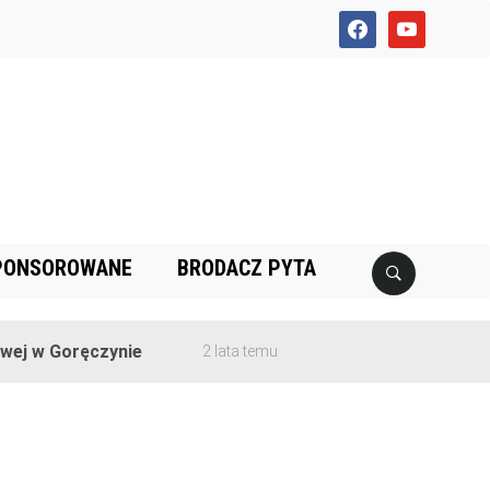
facebook
youtube
PONSOROWANE
BRODACZ PYTA
j w Goręczynie
2 lata temu