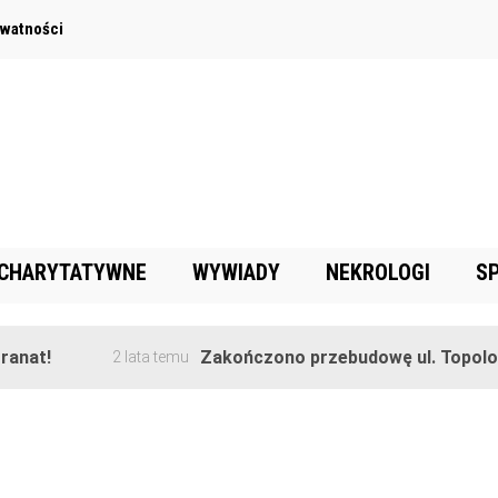
ywatności
 CHARYTATYWNE
WYWIADY
NEKROLOGI
S
nat!
Zakończono przebudowę ul. Topolowe
2 lata temu