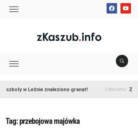
facebook
youtube
e szkoły w Leźnie znaleziono granat!
Zakoń
2 lata temu
Tag:
przebojowa majówka