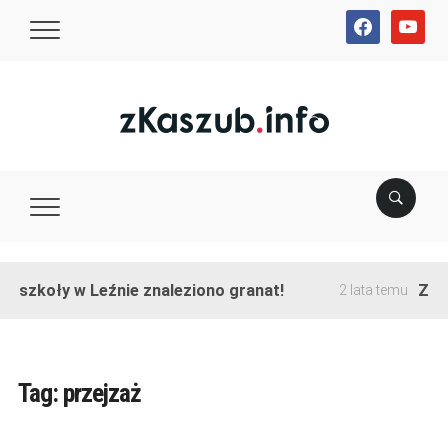
facebook
youtube
e szkoły w Leźnie znaleziono granat!
Zako
2 lata temu
Tag:
przejzaż