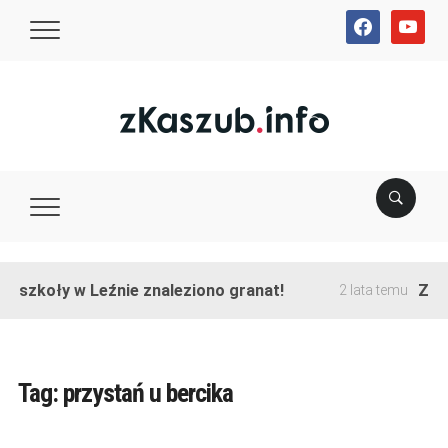
facebook
youtube
e szkoły w Leźnie znaleziono granat!
Zako
2 lata temu
Tag:
przystań u bercika