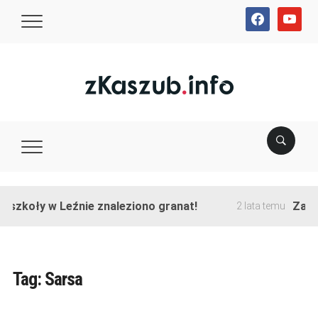
facebook
youtube
szkoły w Leźnie znaleziono granat!
Zakońc
2 lata temu
Tag:
Sarsa