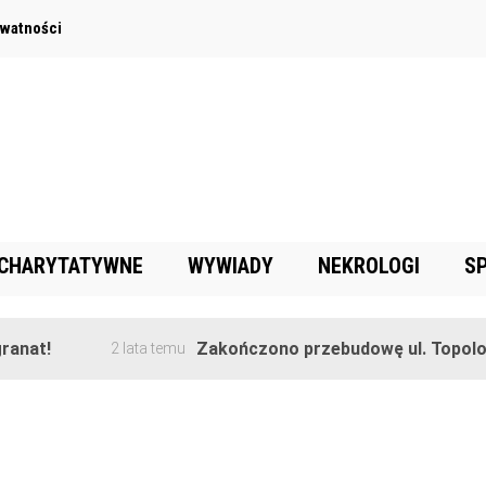
ywatności
 CHARYTATYWNE
WYWIADY
NEKROLOGI
S
anat!
Zakończono przebudowę ul. Topolow
2 lata temu