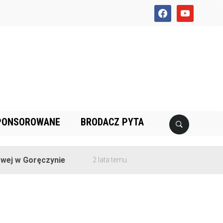
facebook
youtube
PONSOROWANE
BRODACZ PYTA
ej w Goręczynie
2 lata temu