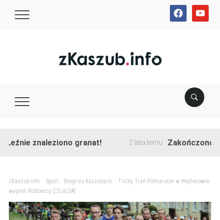
facebook
youtube
źnie znaleziono granat!
Zakończono przeb
2 lata temu
zKaszub.info
>
Sport
>
Biegi na Kaszubach
>
TriCity Trail Półmaraton w Wejherowie
wygrali Rolbieccy [ZDJĘCIA]