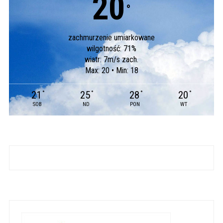
20
°
zachmurzenie umiarkowane
wilgotność: 71%
wiatr: 7m/s zach.
Max: 20 • Min: 18
21
25
28
20
°
°
°
°
SOB
ND
PON
WT