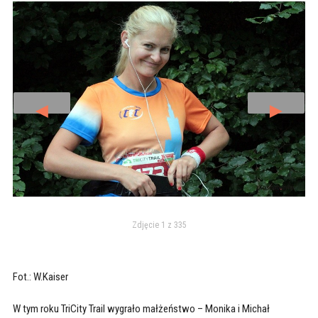
◄
►
Zdjęcie 1 z 335
Fot.: W.Kaiser
W tym roku TriCity Trail wygrało małżeństwo – Monika i Michał