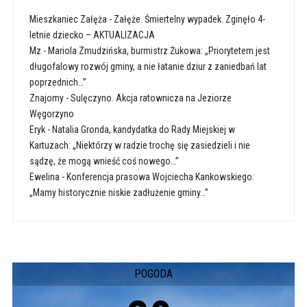
Mieszkaniec Załęża
-
Załęże. Śmiertelny wypadek. Zginęło 4-
letnie dziecko – AKTUALIZACJA
Mz
-
Mariola Zmudzińska, burmistrz Żukowa: „Priorytetem jest
długofalowy rozwój gminy, a nie łatanie dziur z zaniedbań lat
poprzednich…”
Znajomy
-
Sulęczyno. Akcja ratownicza na Jeziorze
Węgorzyno
Eryk
-
Natalia Gronda, kandydatka do Rady Miejskiej w
Kartuzach: „Niektórzy w radzie trochę się zasiedzieli i nie
sądzę, że mogą wnieść coś nowego…”
Ewelina
-
Konferencja prasowa Wojciecha Kankowskiego:
„Mamy historycznie niskie zadłużenie gminy…”
POGODA