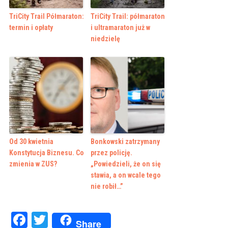
TriCity Trail Półmaraton:
TriCity Trail: półmaraton
termin i opłaty
i ultramaraton już w
niedzielę
Od 30 kwietnia
Bonkowski zatrzymany
Konstytucja Biznesu. Co
przez policję.
zmienia w ZUS?
„Powiedzieli, że on się
stawia, a on wcale tego
nie robił…”
Facebook
Twitter
Share