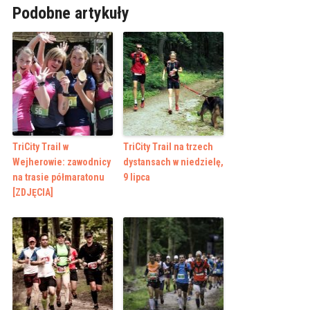
Podobne artykuły
TriCity Trail w
TriCity Trail na trzech
Wejherowie: zawodnicy
dystansach w niedzielę,
na trasie półmaratonu
9 lipca
[ZDJĘCIA]