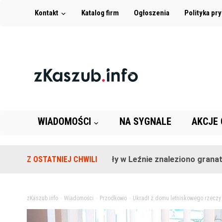
Kontakt
Katalog firm
Ogłoszenia
Polityka pr
WIADOMOŚCI
NA SYGNALE
AKCJE
Na terenie szkoły w Leźnie znaleziono granat!
Z OSTATNIEJ CHWILI
2 
zKaszub.info
>
Wiadomości
>
Przodkowo
>
Ukradł z domu letniskowego rzeczy o 