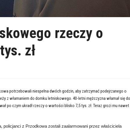
iskowego rzeczy o
tys. zł
dkowa potrzebowali niespełna dwóch godzin, aby zatrzymać podejrzanego o
ieży z włamaniem do domku letniskowego. 40-letni mężczyzna włamał się d
wał po czym ukradł rzeczy o wartości blisko 7,5 tys. zł. Teraz grozi mu nawet
, policjanci z Przodkowa zostali zaalarmowani przez właściciela