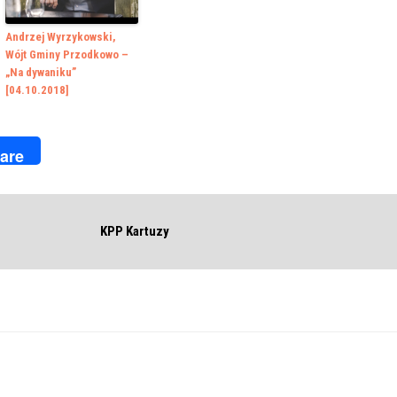
Andrzej Wyrzykowski,
Wójt Gminy Przodkowo –
„Na dywaniku”
[04.10.2018]
k
r
are
KPP Kartuzy