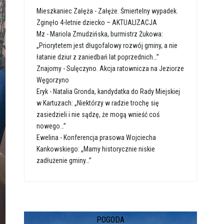
Mieszkaniec Załęża
-
Załęże. Śmiertelny wypadek.
Zginęło 4-letnie dziecko – AKTUALIZACJA
Mz
-
Mariola Zmudzińska, burmistrz Żukowa:
„Priorytetem jest długofalowy rozwój gminy, a nie
łatanie dziur z zaniedbań lat poprzednich…”
Znajomy
-
Sulęczyno. Akcja ratownicza na Jeziorze
Węgorzyno
Eryk
-
Natalia Gronda, kandydatka do Rady Miejskiej
w Kartuzach: „Niektórzy w radzie trochę się
zasiedzieli i nie sądzę, że mogą wnieść coś
nowego…”
Ewelina
-
Konferencja prasowa Wojciecha
Kankowskiego: „Mamy historycznie niskie
zadłużenie gminy…”
POGODA