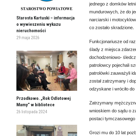
jednego z domków letn
mundurowych, że do jeg
Starosta Kartuski – informacja
narciarski i motocyklow
o wywieszeniu wykazu
co zostało skradzione.
nieruchomości
29 maja 2026
Funkcjonariusze od razu
ślady z miejsca zdarzen
dochodzeniowo- śledcze
patrolowcy pojechali s
patrolówki zauważyli i
został zatrzymany i dop
odzyskane i wróciło do 
Przodkowo. „Rok Odlotowej
Zatrzymany mężczyzna u
Mamy” w bibliotece
wnioskiem do sądu o 
26 listopada 2024
postaci tymczasowego 
Grozi mu do 10 lat poz