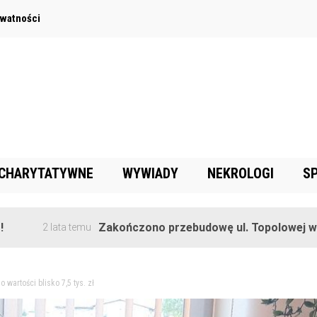
ywatności
 CHARYTATYWNE
WYWIADY
NEKROLOGI
S
Zakończono przebudowę ul. Topolowej w Goręczyn
lata temu
wartości blisko 7,5 tys. zł