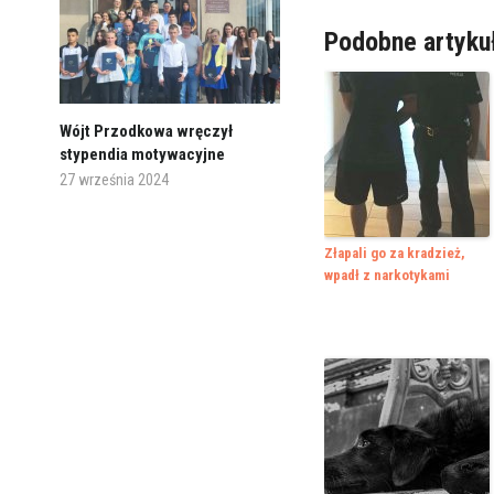
Podobne artyku
Wójt Przodkowa wręczył
stypendia motywacyjne
27 września 2024
Złapali go za kradzież,
wpadł z narkotykami