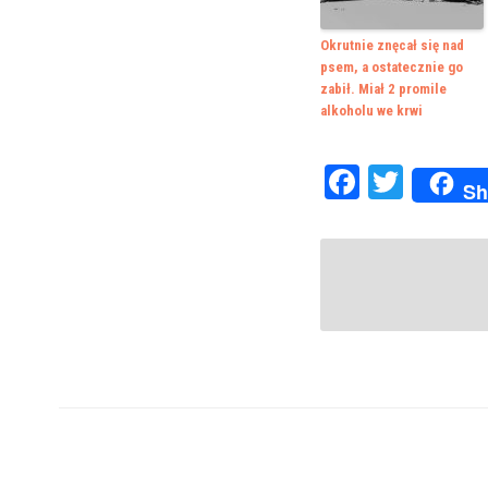
Okrutnie znęcał się nad
psem, a ostatecznie go
zabił. Miał 2 promile
alkoholu we krwi
Faceboo
Twitte
Sh