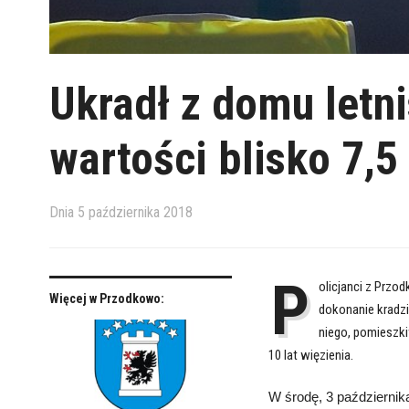
Ukradł z domu letn
wartości blisko 7,5 
Dnia
5 października 2018
P
olicjanci z Przo
Więcej w Przodkowo:
dokonanie kradz
niego, pomieszki
10 lat więzienia.
W środę, 3 października