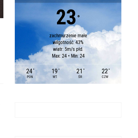
23
°
zachmurzenie małe
wilgotność: 43%
wiatr: 5m/s płd.
Max: 24 • Min: 24
24
19
21
22
°
°
°
°
PON
WT
ŚR
CZW
o