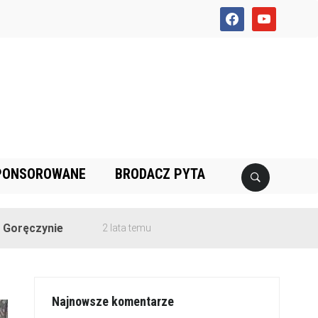
facebook
youtube
PONSOROWANE
BRODACZ PYTA
ie
2 lata temu
Najnowsze komentarze