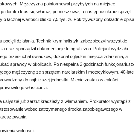
iskowych. Mężczyzna poinformował przybyłych na miejsce
o domku ktoś się włamał, pomieszkiwał, a następnie ukradł sprzęt
y o łącznej wartości blisko 7,5 tys. zł. Pokrzywdzony dokładnie opisa
 podjęli działania. Technik kryminalistyki zabezpieczył wszystkie
ia oraz sporządził dokumentacje fotograficzna. Policjant wydziału
go przesłuchał świadków, dokonał oględzin miejsca zdarzenia, a
zukać sprawcy w okolicach. Po niespełna 2 godzinach funkcjonariusz
dącego mężczyznę ze sprzętem narciarskim i motocyklowym. 40-late
rowadzony do najbliższej jednostki. Mienie zostało w całości
prawowitego właściciela.
słyszał już zarzut kradzieży z włamaniem. Prokurator wystąpił z
zastosowanie wobec zatrzymanego środka zapobiegawczego w
aresztowania.
bawienia wolności.