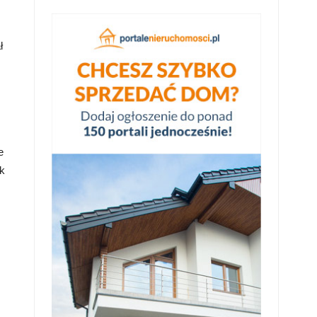
ł
e
k