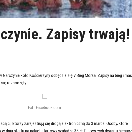
czynie. Zapisy trwają!
 Garczynie koło Kościerzyny odbędzie się V Bieg Morsa. Zapisy na bieg i ma
 się rozpoczęły.
Fot.: Facebook.com
acą ci, którzy zarejestrują się drogą elektroniczną do 3 marca. Osoby, które
o w dniu startu na pakiet startowy wydadzą 35 zł. Pierwszych dwustu biegacz