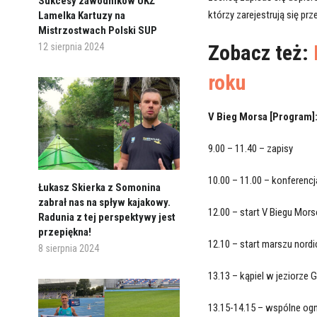
Sukcesy zawodników UKŻ
którzy zarejestrują się pr
Lamelka Kartuzy na
Mistrzostwach Polski SUP
Zobacz też:
12 sierpnia 2024
roku
V Bieg Morsa [Program]
9.00 – 11.40 – zapisy
10.00 – 11.00 – konferen
Łukasz Skierka z Somonina
zabrał nas na spływ kajakowy.
12.00 – start V Biegu Mor
Radunia z tej perspektywy jest
przepiękna!
12.10 – start marszu nordi
8 sierpnia 2024
13.13 – kąpiel w jeziorze 
13.15-14.15 – wspólne og