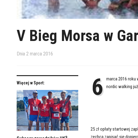
V Bieg Morsa w Gar
Dnia
2 marca 2016
6
marca 2016 roku w
Więcej w Sport:
nordic walking już
25 zł opłaty startowej zapł
zechcą zapisać się dopier