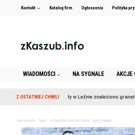
Kontakt
Katalog firm
Ogłoszenia
Polityka pr
WIADOMOŚCI
NA SYGNALE
AKCJE
Na terenie szkoły w Leźnie znaleziono granat!
Z OSTATNIEJ CHWILI
2 l
zKaszub.info
>
Sport
>
V Bieg Morsa w Garczynie. Zapisy trwają!