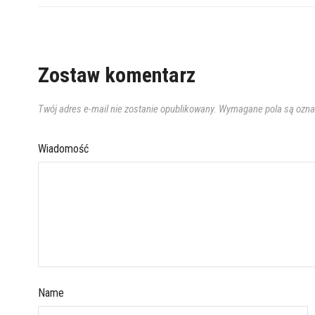
Zostaw komentarz
Twój adres e-mail nie zostanie opublikowany.
Wymagane pola są ozn
Wiadomość
Name