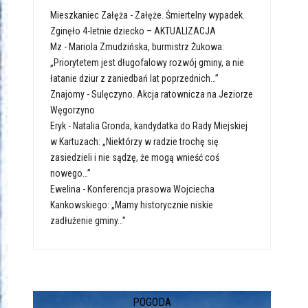
Mieszkaniec Załęża
-
Załęże. Śmiertelny wypadek.
Zginęło 4-letnie dziecko – AKTUALIZACJA
Mz
-
Mariola Zmudzińska, burmistrz Żukowa:
„Priorytetem jest długofalowy rozwój gminy, a nie
łatanie dziur z zaniedbań lat poprzednich…”
Znajomy
-
Sulęczyno. Akcja ratownicza na Jeziorze
Węgorzyno
Eryk
-
Natalia Gronda, kandydatka do Rady Miejskiej
w Kartuzach: „Niektórzy w radzie trochę się
zasiedzieli i nie sądzę, że mogą wnieść coś
nowego…”
Ewelina
-
Konferencja prasowa Wojciecha
Kankowskiego: „Mamy historycznie niskie
zadłużenie gminy…”
POGODA