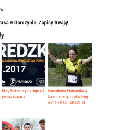
ów
orsa w Garczynie. Zapisy trwają!
ły
Bieg Redzki wystartuje już
Kaszubska Piętnastka w
po raz czwarty
Luzinie: w tym roku bieg
na 15 i 6 km [ZDJĘCIA]