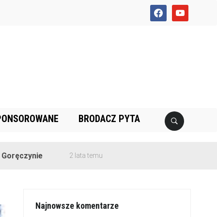
facebook
youtube
PONSOROWANE
BRODACZ PYTA
e
2 lata temu
Najnowsze komentarze