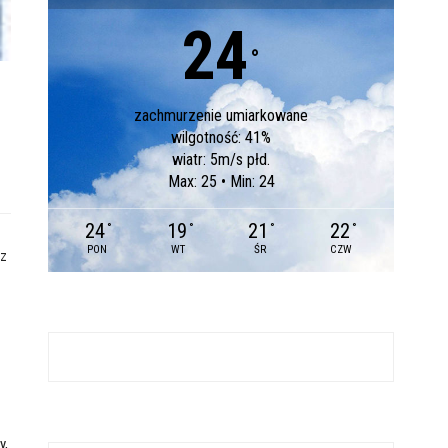
24
°
zachmurzenie umiarkowane
wilgotność: 41%
wiatr: 5m/s płd.
Max: 25 • Min: 24
24
19
21
22
°
°
°
°
PON
WT
ŚR
CZW
sz
y,