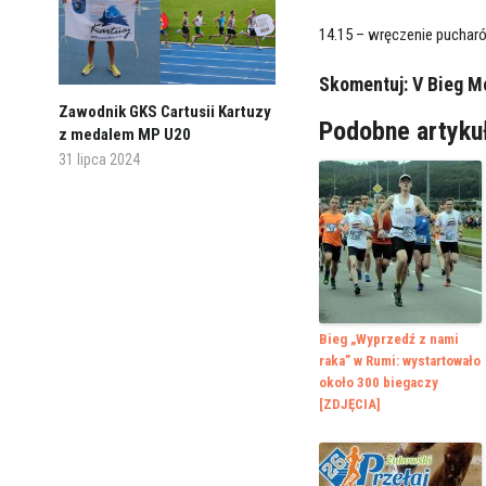
14.15 – wręczenie puchar
Skomentuj:
V Bieg M
Zawodnik GKS Cartusii Kartuzy
Podobne artyku
z medalem MP U20
31 lipca 2024
Bieg „Wyprzedź z nami
raka” w Rumi: wystartowało
około 300 biegaczy
[ZDJĘCIA]