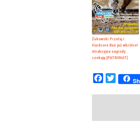
Żukowski Przełaj i
Hardcore Run już wkrótce!
Atrakcyjne nagrody
czekają [PATRONAT]
Faceboo
Twitte
Sh