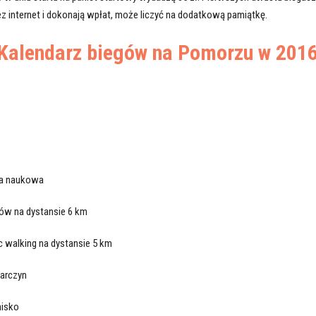
zez internet i dokonają wpłat, może liczyć na dodatkową pamiątkę.
Kalendarz biegów na Pomorzu w 201
:
cja naukowa
sów na dystansie 6 km
c walking na dystansie 5 km
Garczyn
nisko