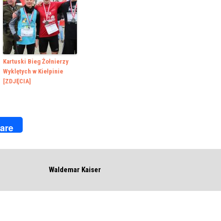
Kartuski Bieg Żołnierzy
Wyklętych w Kiełpinie
[ZDJĘCIA]
k
r
are
Waldemar Kaiser