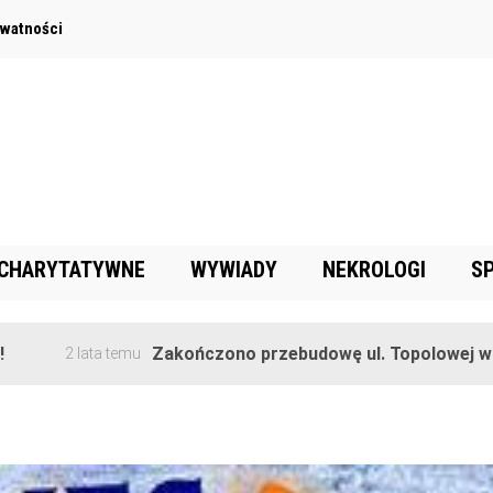
ywatności
 CHARYTATYWNE
WYWIADY
NEKROLOGI
S
Zakończono przebudowę ul. Topolowej w Goręczyni
ata temu