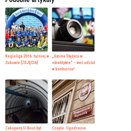
Regioliga 2016: turniej w
„Gmina Stężyca w
Żukowie [ZDJĘCIA]
obiektywie” – weź udział
w konkursie!
Zakopany U-Boot był
Czaple. Ugodzenie