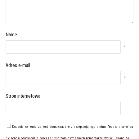
Name
*
Adres e-mail
*
Stron internetowa
Dodanie komentarza jest równoznaczne z akceptacją
regulaminu
. Redakcja serwisu
nie ponosi odpowiedzialności za treść zamieszczanych komentarzy. Wpisy uznane za