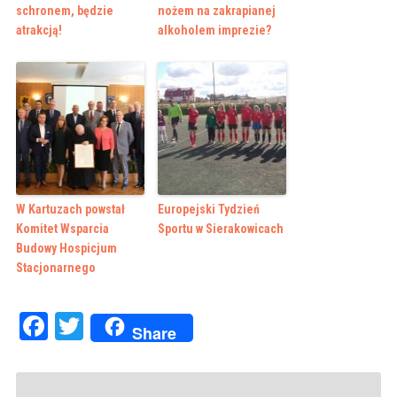
schronem, będzie
nożem na zakrapianej
atrakcją!
alkoholem imprezie?
W Kartuzach powstał
Europejski Tydzień
Komitet Wsparcia
Sportu w Sierakowicach
Budowy Hospicjum
Stacjonarnego
Facebook
Twitter
Share