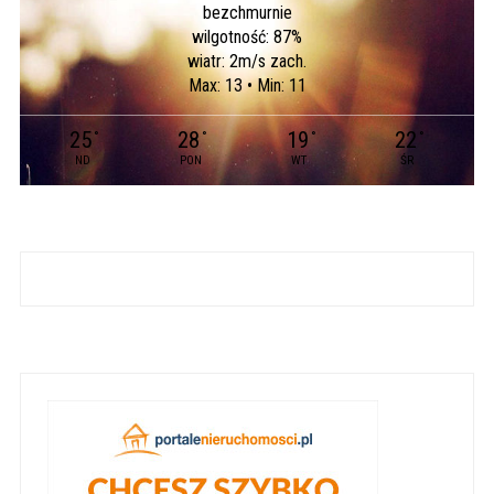
bezchmurnie
wilgotność: 87%
wiatr: 2m/s zach.
Max: 13 • Min: 11
25
28
19
22
°
°
°
°
ND
PON
WT
ŚR