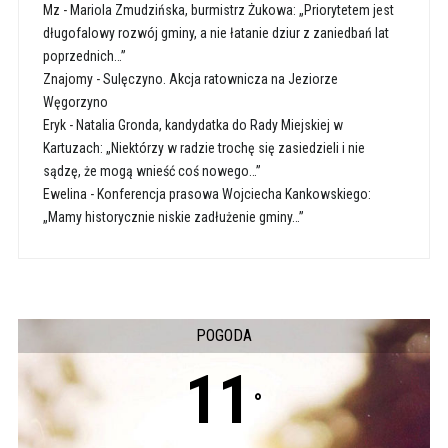
Mz
-
Mariola Zmudzińska, burmistrz Żukowa: „Priorytetem jest
długofalowy rozwój gminy, a nie łatanie dziur z zaniedbań lat
poprzednich…”
Znajomy
-
Sulęczyno. Akcja ratownicza na Jeziorze
Węgorzyno
Eryk
-
Natalia Gronda, kandydatka do Rady Miejskiej w
Kartuzach: „Niektórzy w radzie trochę się zasiedzieli i nie
sądzę, że mogą wnieść coś nowego…”
Ewelina
-
Konferencja prasowa Wojciecha Kankowskiego:
„Mamy historycznie niskie zadłużenie gminy…”
POGODA
11
°