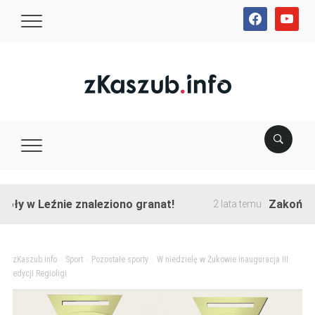
facebook
youtube
 Leźnie znaleziono granat!
Zakończono prz
2 lata temu
zKaszub.info
>
Sport
>
Pozostałe sporty
>
W niedzielę w Żukowie inauguracja III
edycji Regioligi