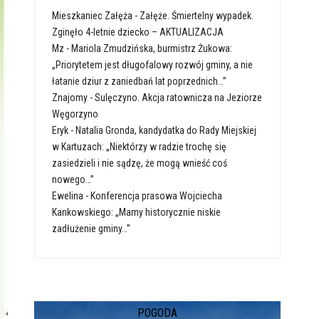
Mieszkaniec Załęża
-
Załęże. Śmiertelny wypadek.
Zginęło 4-letnie dziecko – AKTUALIZACJA
Mz
-
Mariola Zmudzińska, burmistrz Żukowa:
„Priorytetem jest długofalowy rozwój gminy, a nie
łatanie dziur z zaniedbań lat poprzednich…”
Znajomy
-
Sulęczyno. Akcja ratownicza na Jeziorze
Węgorzyno
Eryk
-
Natalia Gronda, kandydatka do Rady Miejskiej
w Kartuzach: „Niektórzy w radzie trochę się
zasiedzieli i nie sądzę, że mogą wnieść coś
nowego…”
Ewelina
-
Konferencja prasowa Wojciecha
Kankowskiego: „Mamy historycznie niskie
zadłużenie gminy…”
POGODA