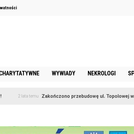
ywatności
 CHARYTATYWNE
WYWIADY
NEKROLOGI
S
Zakończono przebudowę ul. Topolowej w Goręczyni
ta temu