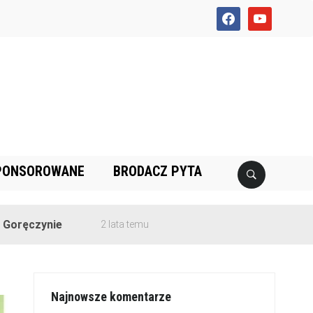
facebook
youtube
PONSOROWANE
BRODACZ PYTA
e
2 lata temu
Najnowsze komentarze