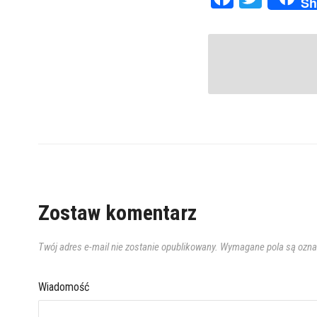
Sh
Zostaw komentarz
Twój adres e-mail nie zostanie opublikowany.
Wymagane pola są ozn
Wiadomość