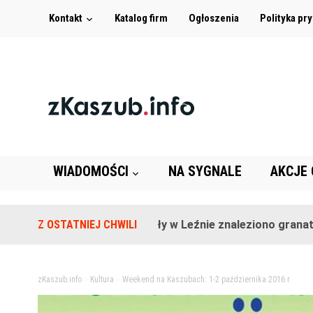
Kontakt
Katalog firm
Ogłoszenia
Polityka pr
WIADOMOŚCI
NA SYGNALE
AKCJE
Na terenie szkoły w Leźnie znaleziono granat!
Z OSTATNIEJ CHWILI
2 la
zKaszub.info
>
Kultura
>
Weekend na Kaszubach: 1-2 października 2016 r.