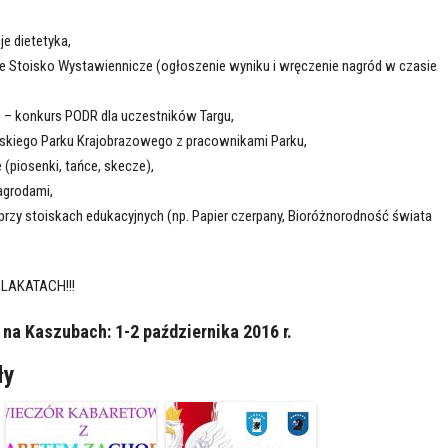
e dietetyka,
e Stoisko Wystawiennicze (ogłoszenie wyniku i wręczenie nagród w czasie
” – konkurs PODR dla uczestników Targu,
kiego Parku Krajobrazowego z pracownikami Parku,
 (piosenki, tańce, skecze),
agrodami,
przy stoiskach edukacyjnych (np. Papier czerpany, Bioróżnorodność świata
LAKATACH!!!
na Kaszubach: 1-2 października 2016 r.
ły