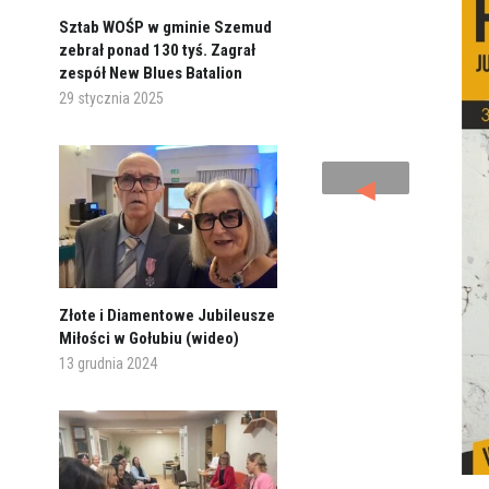
Sztab WOŚP w gminie Szemud
zebrał ponad 130 tyś. Zagrał
zespół New Blues Batalion
29 stycznia 2025
◄
Złote i Diamentowe Jubileusze
Miłości w Gołubiu (wideo)
13 grudnia 2024