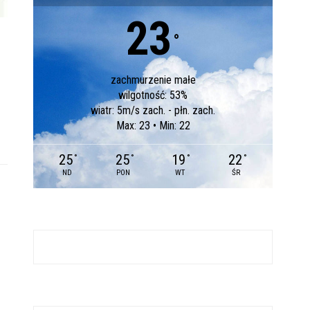
23
°
zachmurzenie małe
wilgotność: 53%
wiatr: 5m/s zach. - płn. zach.
Max: 23 • Min: 22
25
25
19
22
°
°
°
°
ND
PON
WT
ŚR