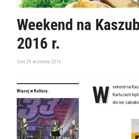
Weekend na Kaszub
2016 r.
Dnia
29 września 2016
W
eekend na Kas
Więcej w Kultura:
Kartuzach będ
dni nie zabrak