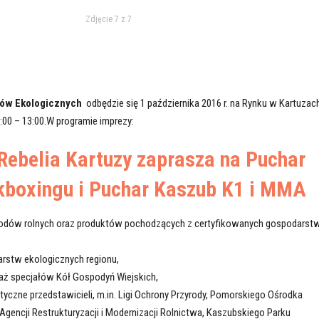
Zdjęcie 7 z 7
któw Ekologicznych
odbędzie się 1 października 2016 r. na Rynku w Kartuzach
:00 – 13:00.W programie imprezy:
Rebelia Kartuzy zaprasza na Puchar
ckboxingu i Puchar Kaszub K1 i MMA
łodów rolnych oraz produktów pochodzących z certyfikowanych gospodarst
rstw ekologicznych regionu,
daż specjałów Kół Gospodyń Wiejskich,
tyczne przedstawicieli, m.in. Ligi Ochrony Przyrody, Pomorskiego Ośrodka
gencji Restrukturyzacji i Modernizacji Rolnictwa, Kaszubskiego Parku