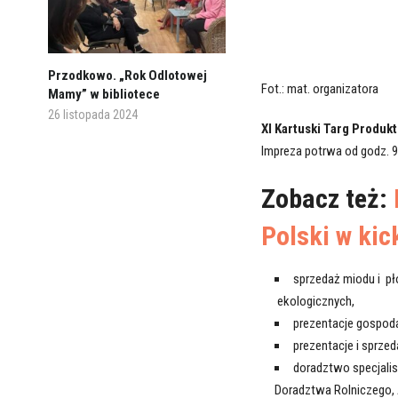
Przodkowo. „Rok Odlotowej
Fot.: mat. organizatora
Mamy” w bibliotece
26 listopada 2024
XI Kartuski Targ Produ
Impreza potrwa od godz. 9
Zobacz też:
Polski w ki
sprzedaż miodu i p
ekologicznych,
prezentacje gospoda
prezentacje i sprze
doradztwo specjalis
Doradztwa Rolniczego, A