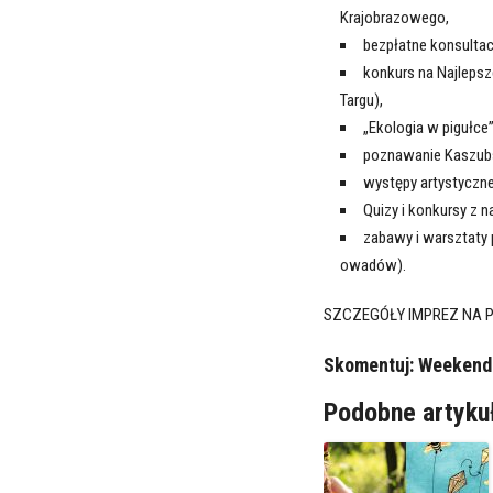
Krajobrazowego,
bezpłatne konsultacj
konkurs na Najlepsz
Targu),
„Ekologia w pigułce
poznawanie Kaszubs
występy artystyczne
Quizy i konkursy z n
zabawy i warsztaty 
owadów).
SZCZEGÓŁY IMPREZ NA P
Skomentuj:
Weekend 
Podobne artyku