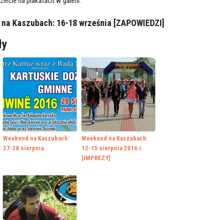
ecie na plakatach w galerii.
na Kaszubach: 16-18 września [ZAPOWIEDZI]
ły
Weekend na Kaszubach:
Weekend na Kaszubach:
27-28 sierpnia
12-15 sierpnia 2016 r.
[IMPREZY]