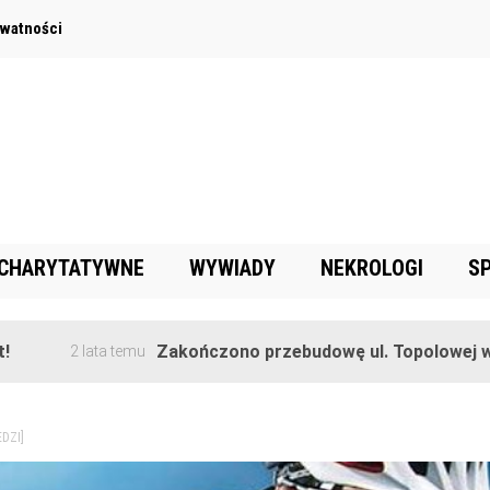
ywatności
 CHARYTATYWNE
WYWIADY
NEKROLOGI
S
Zakończono przebudowę ul. Topolowej w Goręczyni
ata temu
DZI]