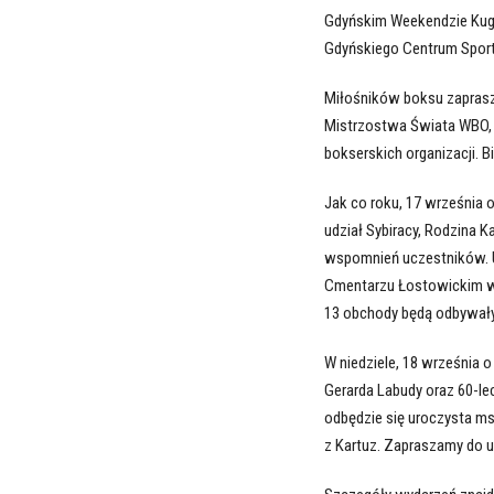
Gdyńskim Weekendzie Kugla
Gdyńskiego Centrum Sport
Miłośników boksu zaprasz
Mistrzostwa Świata WBO, 
bokserskich organizacji. B
Jak co roku, 17 września 
udział Sybiracy, Rodzina K
wspomnień uczestników. U
Cmentarzu Łostowickim w 
13 obchody będą odbywały 
W niedziele, 18 września o
Gerarda Labudy oraz 60-l
odbędzie się uroczysta ms
z Kartuz. Zapraszamy do u