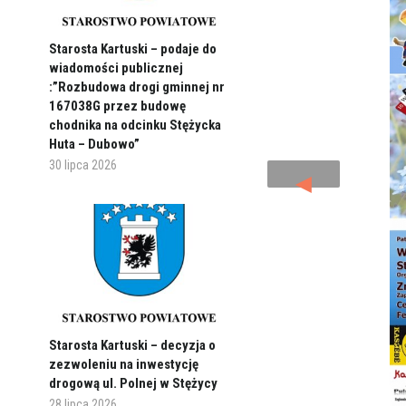
Starosta Kartuski – podaje do
wiadomości publicznej
:”Rozbudowa drogi gminnej nr
167038G przez budowę
chodnika na odcinku Stężycka
Huta – Dubowo”
30 lipca 2026
◄
Starosta Kartuski – decyzja o
zezwoleniu na inwestycję
drogową ul. Polnej w Stężycy
28 lipca 2026