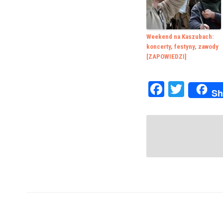
Weekend na Kaszubach:
koncerty, festyny, zawody
[ZAPOWIEDZI]
Faceboo
Twitte
Sh