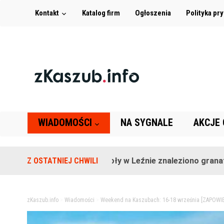
Kontakt
Katalog firm
Ogłoszenia
Polityka pr
WIADOMOŚCI
NA SYGNALE
AKCJE
Na terenie szkoły w Leźnie znaleziono granat!
Z OSTATNIEJ CHWILI
2 l
zKaszub.info
>
Wiadomości
>
Weekend na Kaszubach: 16-18 września [ZAPOWIE