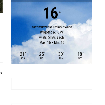
16
°
zachmurzenie umiarkowane
wilgotność: 67%
wiatr: 5m/s zach.
Max: 16 • Min: 16
21
25
30
18
°
°
°
°
SOB
ND
PON
WT
ię