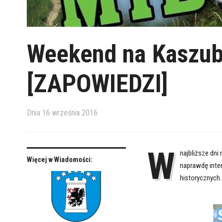
Weekend na Kaszub
[ZAPOWIEDZI]
Dnia
16 września 2016
W
najbliższe dni
Więcej w Wiadomości:
naprawdę inte
historycznych