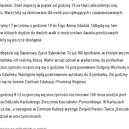
rskim. Start imprezy w piątek od godziny 10 na Hali Lekkoatletycznej
u. Warsztaty są skierowane dla osób początkujących i zaawansowanych.
amy 17 września o godzinie 19 do Ergo Arenę Gdańsk. Odbędą się tam
w których dojdzie do dwóch walk o mistrzostwo świata prestiżowych
ilety są jeszcze dostępne.
odbędzie się Światowy Zjazd Sybiraków. To już XIII spotkanie, w którym wez
atyńska, ich rodziny, bliscy. Warto wziąć udział w wydarzeniu, by posłuchać
roczystości rozpoczną się o godzinie 10 pod pomnikiem Golgoty Wschodu 
Gdańsku. Następnie będą podstawione autokary do Szymbarku. Od godziny
się na terenie Centrum Edukacji i Promocji Regionu.
 godziny 8:15 rozpoczną się uroczystości rocznicowe 100-lecia urodzin prof.
ecia Oddziału Kartuskiego Zreszenia Kaszubsko-Pomorskiego. W Kartuzach
za św., a następnie w Centrum Kultury wystąpi Zespół Pieśni i Tańca „Kaszub
dział w uroczystościach.