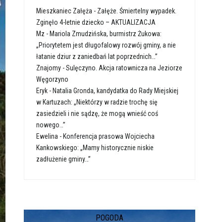
Mieszkaniec Załęża
-
Załęże. Śmiertelny wypadek.
Zginęło 4-letnie dziecko – AKTUALIZACJA
Mz
-
Mariola Zmudzińska, burmistrz Żukowa:
„Priorytetem jest długofalowy rozwój gminy, a nie
łatanie dziur z zaniedbań lat poprzednich…”
Znajomy
-
Sulęczyno. Akcja ratownicza na Jeziorze
Węgorzyno
Eryk
-
Natalia Gronda, kandydatka do Rady Miejskiej
w Kartuzach: „Niektórzy w radzie trochę się
zasiedzieli i nie sądzę, że mogą wnieść coś
nowego…”
Ewelina
-
Konferencja prasowa Wojciecha
Kankowskiego: „Mamy historycznie niskie
zadłużenie gminy…”
POGODA