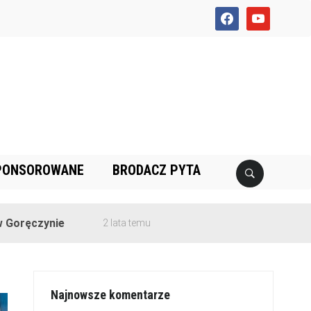
facebook
youtube
PONSOROWANE
BRODACZ PYTA
e
2 lata temu
Najnowsze komentarze