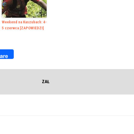
Weekend na Kaszubach: 4-
5 czerwca [ZAPOWIEDZI]
k
r
are
ZAŁ