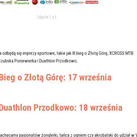
Zdjęcie 1 z 5
odbędą się imprezy sportowe, takie jak III bieg o Złotą Górę, XCROSS MTB
zubska Poniewierka i Duathlon Przodkowo.
Bieg o Złotą Górę: 17 września
Duathlon Przodkowo: 18 września
achęcamy pasjonatów żonglerki, tańca z ogniem czy akrobatyki do udział w 