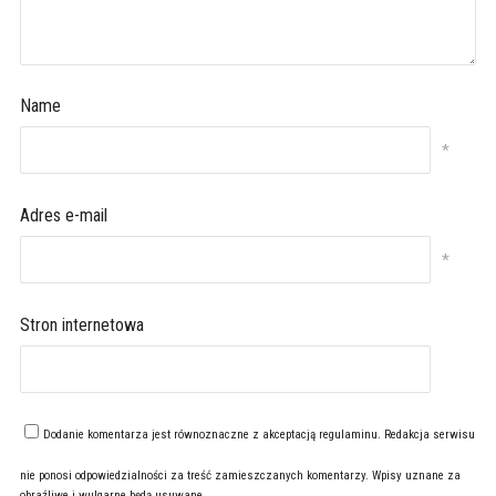
Name
*
Adres e-mail
*
Stron internetowa
Dodanie komentarza jest równoznaczne z akceptacją
regulaminu
. Redakcja serwisu
nie ponosi odpowiedzialności za treść zamieszczanych komentarzy. Wpisy uznane za
obraźliwe i wulgarne będą usuwane.