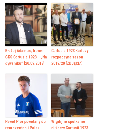
Błażej Adamus, trener
Cartusia 1923 Kartuzy
GKS Cartusia 1923 – „Na
rozpoczyna sezon
dywaniku” [20.09.2018]
2019/20 [ZDJĘCIA]
Paweł Piór powołany do
Wigilijne spotkanie
reprezentacji Polski
piłkarzy Cartusii 1923