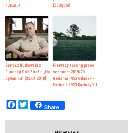
Futsalu!
[ZDJĘCIA]
Bartosz Rutkowski z
Pierwszy sparing przed
Fundacji Orla Straż – „Na
sezonem 2019/20.
Dywaniku” [25.04.2018]
Gedania 1922 Gdańsk –
Cartusia 1923 Kartuzy 1:1
Facebook
Twitter
Share
Elżbieta Lejk