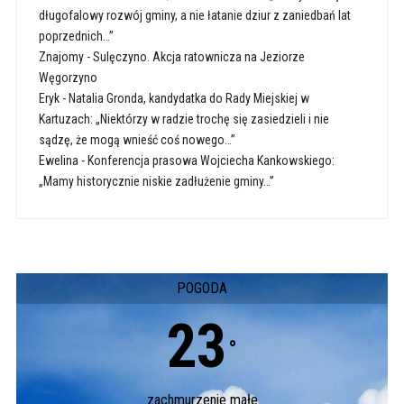
długofalowy rozwój gminy, a nie łatanie dziur z zaniedbań lat
poprzednich…”
Znajomy
-
Sulęczyno. Akcja ratownicza na Jeziorze
Węgorzyno
Eryk
-
Natalia Gronda, kandydatka do Rady Miejskiej w
Kartuzach: „Niektórzy w radzie trochę się zasiedzieli i nie
sądzę, że mogą wnieść coś nowego…”
Ewelina
-
Konferencja prasowa Wojciecha Kankowskiego:
„Mamy historycznie niskie zadłużenie gminy…”
POGODA
23
°
zachmurzenie małe