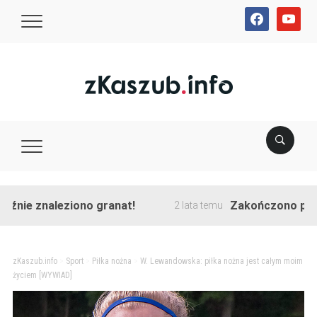
facebook
youtube
znaleziono granat!
Zakończono przebudowę
2 lata temu
zKaszub.info
>
Sport
>
Piłka nożna
>
W. Lewandowska: piłka nożna jest całym moim
życiem [WYWIAD]