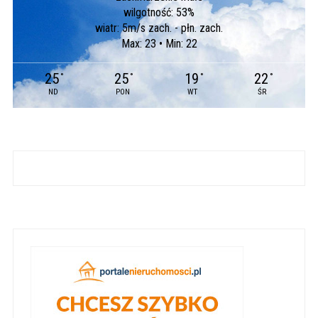
wilgotność: 53%
wiatr: 5m/s zach. - płn. zach.
Max: 23 • Min: 22
25
25
19
22
°
°
°
°
ND
PON
WT
ŚR