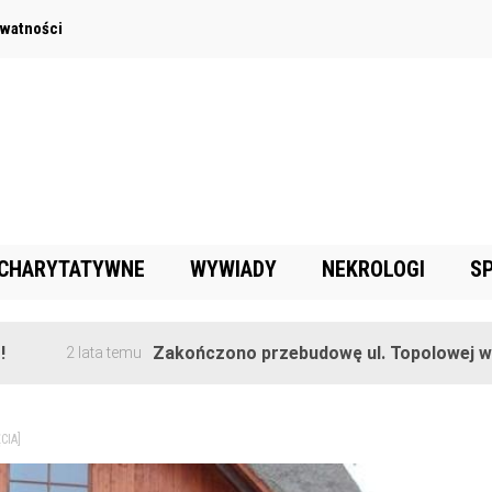
ywatności
 CHARYTATYWNE
WYWIADY
NEKROLOGI
S
Zakończono przebudowę ul. Topolowej w Goręczynie
a temu
CIA]