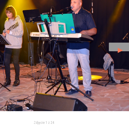
►
Zdjęcie 1 z 24