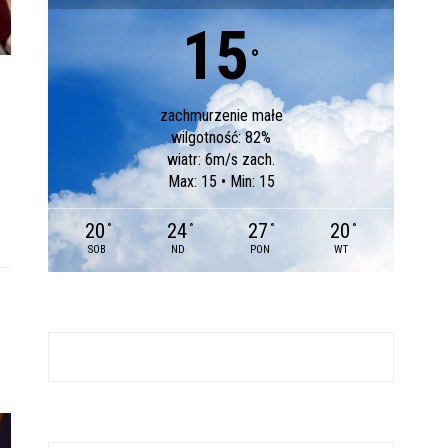
15
°
zachmurzenie małe
wilgotność: 82%
wiatr: 6m/s zach.
Max: 15 • Min: 15
20
24
27
20
°
°
°
°
SOB
ND
PON
WT
e