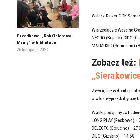
Waldek Kaiser, GOK Somo
W przeglądzie Weselne Gra
Przodkowo. „Rok Odlotowej
NEGRO (Bojano), DIDO (Gr
Mamy” w bibliotece
MATMUSIC (Somonino) i B
26 listopada 2024
Zobacz też:
„Sierakowice
Zwycięzcę wyłoniła publi
o włos wyprzedził grupę D
Wyniki podajemy za Radie
LONG PLAY (Reskowo) – 
DELECTO (Borucino) – 27.
DIDO (Grzybno) – 19.5%