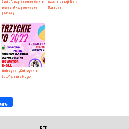
życie”, czyli somonińskie
czas z okazji Dnia
warsztaty z pierwszej
Dziecka
pomocy
Ostrzyce. „Ostrzyckie
Lato” już niedługo!
k
r
are
RED