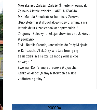
Mieszkaniec Załęża
-
Załęże. Śmiertelny wypadek.
Zginęło 4-letnie dziecko – AKTUALIZACJA
Mz
-
Mariola Zmudzińska, burmistrz Żukowa:
„Priorytetem jest długofalowy rozwój gminy, a nie
łatanie dziur z zaniedbań lat poprzednich…”
Znajomy
-
Sulęczyno. Akcja ratownicza na Jeziorze
Węgorzyno
Eryk
-
Natalia Gronda, kandydatka do Rady Miejskiej
w Kartuzach: „Niektórzy w radzie trochę się
zasiedzieli i nie sądzę, że mogą wnieść coś
nowego…”
Ewelina
-
Konferencja prasowa Wojciecha
Kankowskiego: „Mamy historycznie niskie
zadłużenie gminy…”
POGODA