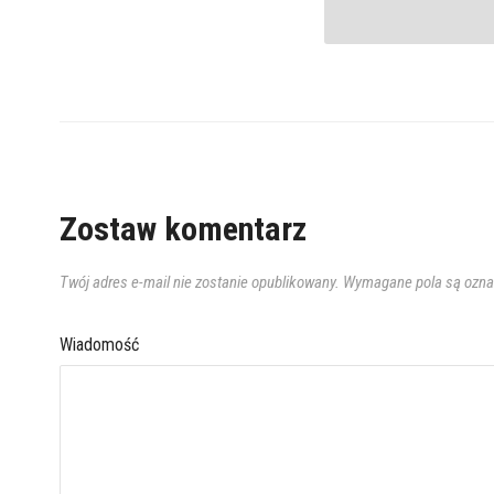
Zostaw komentarz
Twój adres e-mail nie zostanie opublikowany.
Wymagane pola są ozn
Wiadomość