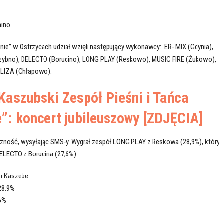
nino
nie” w Ostrzycach udział wzięli następujący wykonawcy: ER- MIX (Gdynia),
zybno), DELECTO (Borucino), LONG PLAY (Reskowo), MUSIC FIRE (Żukowo),
LIZA (Chłapowo).
Kaszubski Zespół Pieśni i Tańca
”: koncert jubileuszowy [ZDJĘCIA]
czność, wysyłając SMS-y. Wygrał zespół LONG PLAY z Reskowa (28,9%), któr
ELECTO z Borucina (27,6%).
m Kaszebe:
28.9%
6%