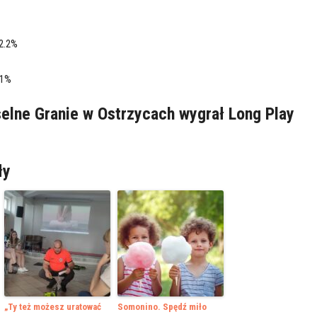
2.2%
.1%
elne Granie w Ostrzycach wygrał Long Play
ły
„Ty też możesz uratować
Somonino. Spędź miło