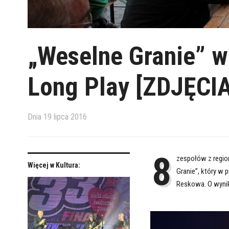
„Weselne Granie” w
Long Play [ZDJĘCIA
Dnia
19 lipca 2016
8
zespołów z regio
Więcej w Kultura:
Granie”, który w 
Reskowa. O wyni