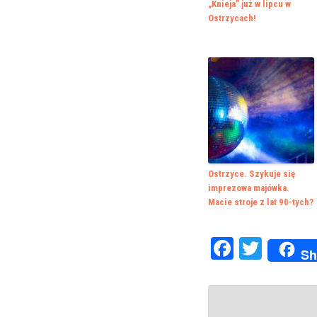
„Knieja” już w lipcu w
Ostrzycach!
Ostrzyce. Szykuje się
imprezowa majówka.
Macie stroje z lat 90-tych?
Faceboo
Twitte
Sh