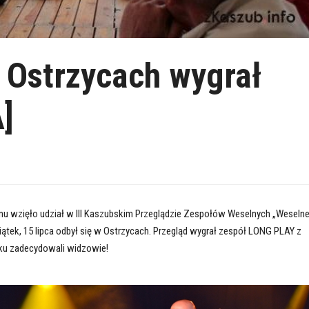
 Ostrzycach wygrał
]
nu wzięło udział w III Kaszubskim Przeglądzie Zespołów Weselnych „Weseln
piątek, 15 lipca odbył się w Ostrzycach. Przegląd wygrał zespół LONG PLAY z
ku zadecydowali widzowie!