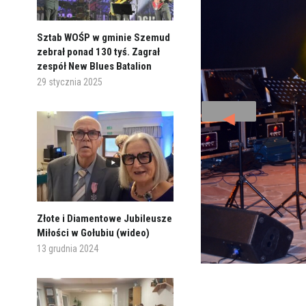
Sztab WOŚP w gminie Szemud
zebrał ponad 130 tyś. Zagrał
zespół New Blues Batalion
29 stycznia 2025
◄
Złote i Diamentowe Jubileusze
Miłości w Gołubiu (wideo)
13 grudnia 2024