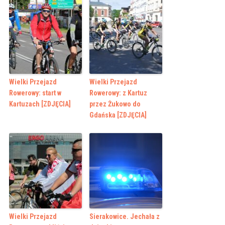
Wielki Przejazd
Wielki Przejazd
Rowerowy: start w
Rowerowy: z Kartuz
Kartuzach [ZDJĘCIA]
przez Żukowo do
Gdańska [ZDJĘCIA]
Wielki Przejazd
Sierakowice. Jechała z