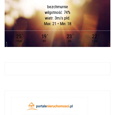
bezchmurnie
wilgotność: 74%
wiatr: 3m/s płd.
Max: 21 • Min: 18
25
19
23
22
°
°
°
°
PON
WT
ŚR
CZW