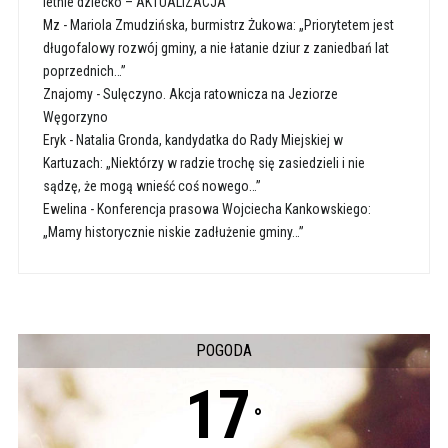
letnie dziecko – AKTUALIZACJA
Mz
-
Mariola Zmudzińska, burmistrz Żukowa: „Priorytetem jest
długofalowy rozwój gminy, a nie łatanie dziur z zaniedbań lat
poprzednich…”
Znajomy
-
Sulęczyno. Akcja ratownicza na Jeziorze
Węgorzyno
Eryk
-
Natalia Gronda, kandydatka do Rady Miejskiej w
Kartuzach: „Niektórzy w radzie trochę się zasiedzieli i nie
sądzę, że mogą wnieść coś nowego…”
Ewelina
-
Konferencja prasowa Wojciecha Kankowskiego:
„Mamy historycznie niskie zadłużenie gminy…”
POGODA
17
°