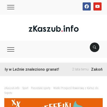
facebook
youtube
 Leźnie znaleziono granat!
Zakończono prz
2 lata temu
zKaszub.info
>
Sport
>
Pozostałe sporty
>
Wielki Przejazd Rowerowy z Kartuz do
Sopotu