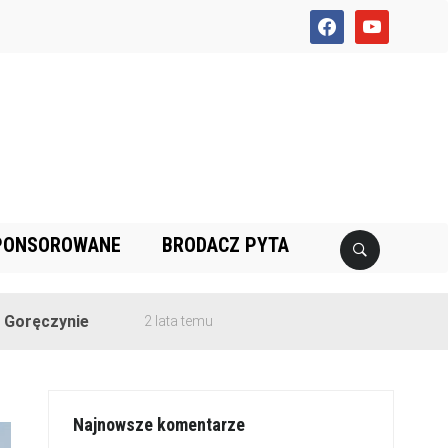
facebook
youtube
PONSOROWANE
BRODACZ PYTA
e
2 lata temu
Najnowsze komentarze