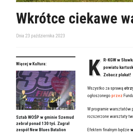
Wkrótce ciekawe w
Dnia
23 października 2023
K
R-KGW w Sławka
Więcej w Kultura:
powiatu kartus
Zobacz plakat!
Wszystko za sprawą
otrz
ogłoszonego
przez
Funda
W programie warsztatów 
rozszerzone warsztaty t
Sztab WOŚP w gminie Szemud
zebrał ponad 130 tyś. Zagrał
zespół New Blues Batalion
Efektem finalnym będzie
w