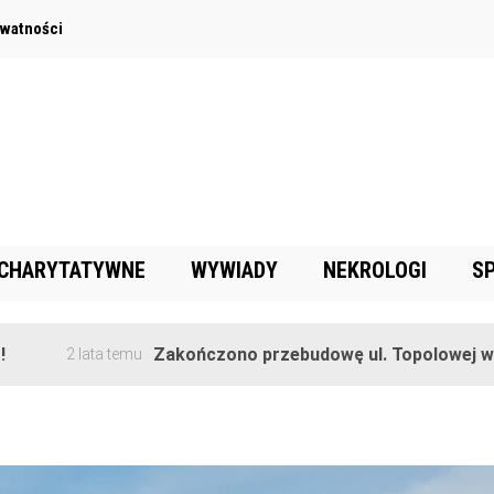
ywatności
 CHARYTATYWNE
WYWIADY
NEKROLOGI
S
Zakończono przebudowę ul. Topolowej w Goręczyni
ata temu