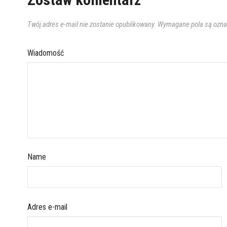
Twój adres e-mail nie zostanie opublikowany.
Wymagane pola są ozn
Wiadomość
Name
Adres e-mail