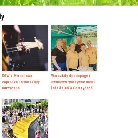
ły
KGW z Mirachowa
Warsztaty decoupage i
zaprasza na warsztaty
owocowo-warzywne menu
muzyczne
lada dzień w Ostrzycach