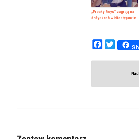
„Freaky Boys” zagrają na
dożynkach w Niestępowie
Faceboo
Twitte
Sh
Nad
Zostaw komentarz