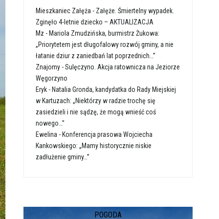
Mieszkaniec Załęża
-
Załęże. Śmiertelny wypadek.
Zginęło 4-letnie dziecko – AKTUALIZACJA
Mz
-
Mariola Zmudzińska, burmistrz Żukowa:
„Priorytetem jest długofalowy rozwój gminy, a nie
łatanie dziur z zaniedbań lat poprzednich…”
Znajomy
-
Sulęczyno. Akcja ratownicza na Jeziorze
Węgorzyno
Eryk
-
Natalia Gronda, kandydatka do Rady Miejskiej
w Kartuzach: „Niektórzy w radzie trochę się
zasiedzieli i nie sądzę, że mogą wnieść coś
nowego…”
Ewelina
-
Konferencja prasowa Wojciecha
Kankowskiego: „Mamy historycznie niskie
zadłużenie gminy…”
POGODA