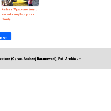
Kartuzy. Wyjątkowe święto
kaszubskiej flagi już za
chwilę!
k
r
are
esłane (Oprac. Andrzej Baranowski), Fot. Archiwum