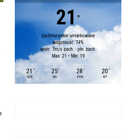
21
°
zachmurzenie umiarkowane
wilgotność: 74%
wiatr: 7m/s zach. - płn. zach.
Max: 21 • Min: 19
21
25
28
20
°
°
°
°
SOB
ND
PON
WT
ę