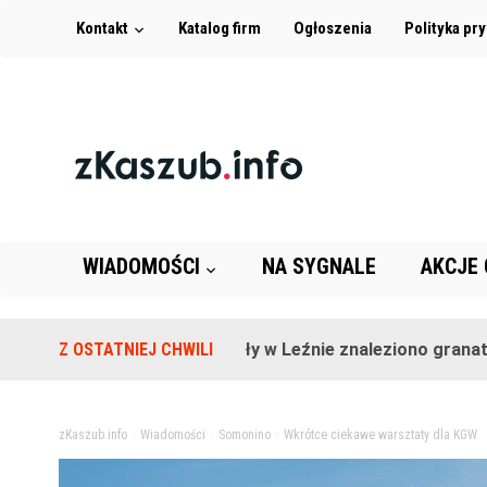
Kontakt
Katalog firm
Ogłoszenia
Polityka pr
WIADOMOŚCI
NA SYGNALE
AKCJE
Na terenie szkoły w Leźnie znaleziono granat!
Z OSTATNIEJ CHWILI
2 l
zKaszub.info
>
Wiadomości
>
Somonino
>
Wkrótce ciekawe warsztaty dla KGW