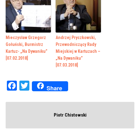
Mieczysław Grzegorz
Andrzej Pryczkowski,
Gołuński, Burmistrz
Przewodniczący Rady
Kartuz- „Na Dywaniku”
Miejskiej w Kartuzach –
[07.02.2018]
„Na Dywaniku”
[07.03.2018]
Facebook
Twitter
Share
Piotr Chistowski