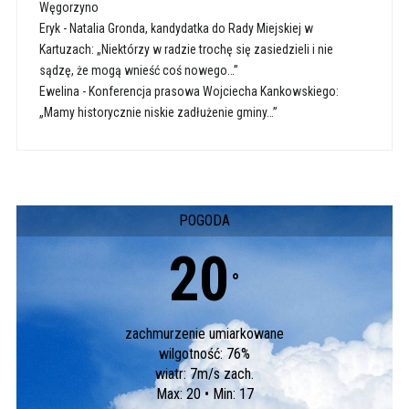
Węgorzyno
Eryk
-
Natalia Gronda, kandydatka do Rady Miejskiej w
Kartuzach: „Niektórzy w radzie trochę się zasiedzieli i nie
sądzę, że mogą wnieść coś nowego…”
Ewelina
-
Konferencja prasowa Wojciecha Kankowskiego:
„Mamy historycznie niskie zadłużenie gminy…”
POGODA
20
°
zachmurzenie umiarkowane
wilgotność: 76%
wiatr: 7m/s zach.
Max: 20 • Min: 17