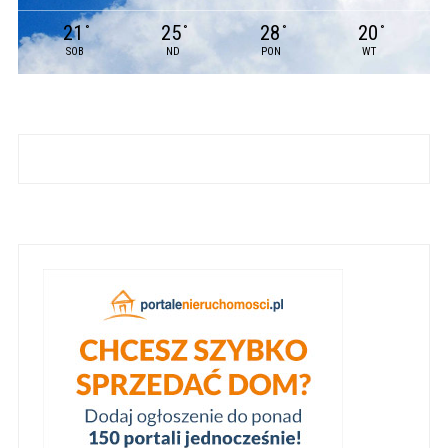
21
25
28
20
°
°
°
°
SOB
ND
PON
WT