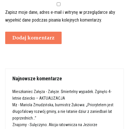
Zapisz moje dane, adres e-mail i witrynę w przeglądarce aby
wypełnić dane podczas pisania kolejnych komentarzy.
Najnowsze komentarze
Mieszkaniec Załęża
-
Załęże. Śmiertelny wypadek. Zginęło 4-
letnie dziecko – AKTUALIZACJA
Mz
-
Mariola Zmudzińska, burmistrz Żukowa: „Priorytetem jest
długofalowy rozwój gminy, a nie łatanie dziur z zaniedbań lat
poprzednich…”
Znajomy
-
Sulęczyno. Akcja ratownicza na Jeziorze