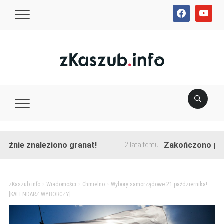
facebook
youtube
 znaleziono granat!
Zakończono przebudow
2 lata temu
zKaszub.info
>
Wiadomości
>
Chmielno
>
Wybory samorządowe 21 października!
[KALENDARZ WYBORCZY]