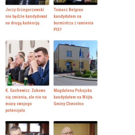
Jerzy Grzegorzewski
Tomasz Belgrau
nie będzie kandydował
kandydatem na
na drugą kadencję
burmistrza z ramienia
PIS?
K. Gachewicz: Żukowo
Magdalena Pokojska
się zmienia, ale nie na
kandydatem na Wójta
miarę swojego
Gminy Chmielno
potencjału