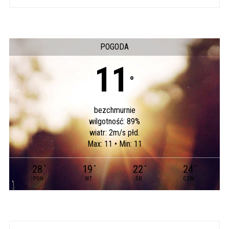
POGODA
11
°
bezchmurnie
wilgotność: 89%
wiatr: 2m/s płd.
Max: 11 • Min: 11
28
19
22
24
°
°
°
°
PON
WT
ŚR
CZW