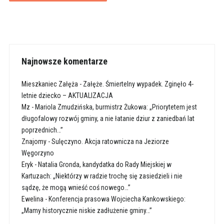
Najnowsze komentarze
Mieszkaniec Załęża
-
Załęże. Śmiertelny wypadek. Zginęło 4-
letnie dziecko – AKTUALIZACJA
Mz
-
Mariola Zmudzińska, burmistrz Żukowa: „Priorytetem jest
długofalowy rozwój gminy, a nie łatanie dziur z zaniedbań lat
poprzednich…”
Znajomy
-
Sulęczyno. Akcja ratownicza na Jeziorze
Węgorzyno
Eryk
-
Natalia Gronda, kandydatka do Rady Miejskiej w
Kartuzach: „Niektórzy w radzie trochę się zasiedzieli i nie
sądzę, że mogą wnieść coś nowego…”
Ewelina
-
Konferencja prasowa Wojciecha Kankowskiego:
„Mamy historycznie niskie zadłużenie gminy…”