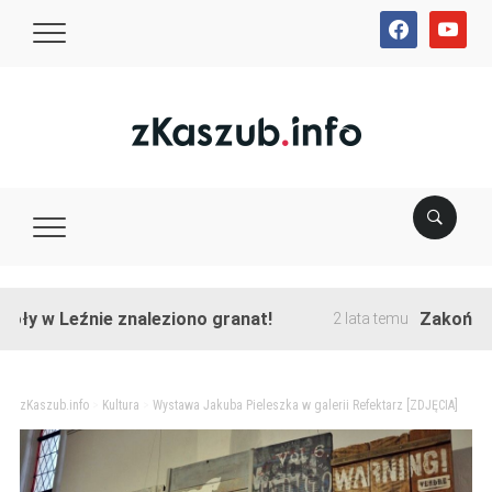
facebook
youtube
 Leźnie znaleziono granat!
Zakończono prz
2 lata temu
zKaszub.info
>
Kultura
>
Wystawa Jakuba Pieleszka w galerii Refektarz [ZDJĘCIA]