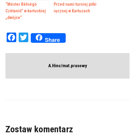
“Méster Bëlnégò
Przed nami turniej piłki
Czëtaniô” w kartuskiej
ręcznej w Kartuzach
„dwójce”
Facebook
Twitter
Share
A.Hinc/mat.prasowy
Zostaw komentarz