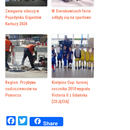
Zmagania siłaczy w
W Sierakowicach ferie
Pojedynku Gigantów
odbyły się na sportowo
Kartuzy 2024
Region. Przybywa
Kiełpino Cup: turniej
cudzoziemców na
rocznika 2010 wygrała
Pomorzu
Victoria II z Gdańska
[ZDJĘCIA]
Facebook
Twitter
Share