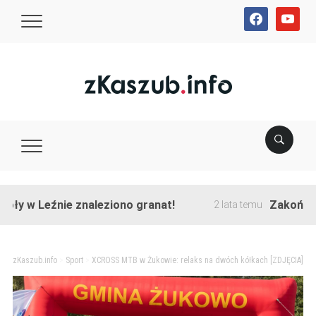
facebook
youtube
 Leźnie znaleziono granat!
Zakończono prz
2 lata temu
zKaszub.info
>
Sport
>
XCROSS MTB w Żukowie: relaks na dwóch kółkach [ZDJĘCIA]