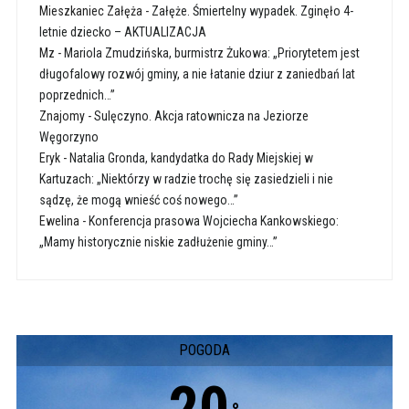
Mieszkaniec Załęża
-
Załęże. Śmiertelny wypadek. Zginęło 4-
letnie dziecko – AKTUALIZACJA
Mz
-
Mariola Zmudzińska, burmistrz Żukowa: „Priorytetem jest
długofalowy rozwój gminy, a nie łatanie dziur z zaniedbań lat
poprzednich…”
Znajomy
-
Sulęczyno. Akcja ratownicza na Jeziorze
Węgorzyno
Eryk
-
Natalia Gronda, kandydatka do Rady Miejskiej w
Kartuzach: „Niektórzy w radzie trochę się zasiedzieli i nie
sądzę, że mogą wnieść coś nowego…”
Ewelina
-
Konferencja prasowa Wojciecha Kankowskiego:
„Mamy historycznie niskie zadłużenie gminy…”
POGODA