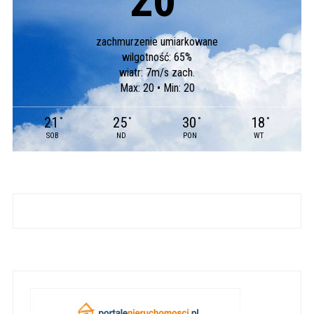
20
°
zachmurzenie umiarkowane
wilgotność: 65%
wiatr: 7m/s zach.
Max: 20 • Min: 20
21
25
30
18
°
°
°
°
SOB
ND
PON
WT