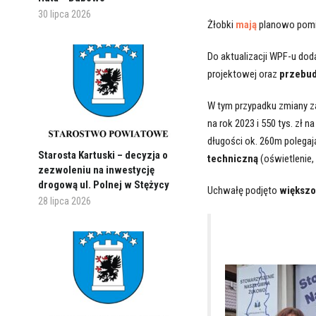
30 lipca 2026
Żłobki
mają
planowo pomi
Do aktualizacji WPF-u do
projektowej oraz
przebud
W tym przypadku zmiany z
na rok 2023 i 550 tys. zł
długości ok. 260m polegaj
Starosta Kartuski – decyzja o
techniczną
(oświetlenie,
zezwoleniu na inwestycję
drogową ul. Polnej w Stężycy
Uchwałę podjęto
większo
28 lipca 2026