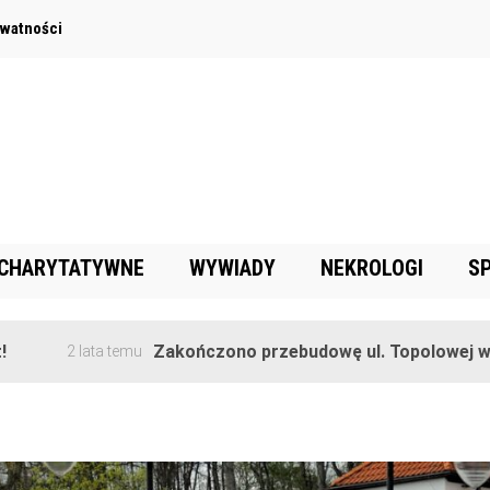
ywatności
 CHARYTATYWNE
WYWIADY
NEKROLOGI
S
Zakończono przebudowę ul. Topolowej w Goręczyn
lata temu