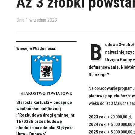
Aż 3 żłobki powst
Dnia
1 września 2023
B
udowa 3-ech żł
Więcej w Wiadomości:
najważniejszyc
Urzędu Gminy w
dofinansowanie. Niektór
Dlaczego?
Na opracowanie programu
placówkę opiekuńczo-
Starosta Kartuski – podaje do
wieku do lat 3 Maluch+ za
wiadomości publicznej
:”Rozbudowa drogi gminnej nr
2023 rok:
+ 20 000,00 zł,
167038G przez budowę
2024 rok:
+ 5 000 000,00 z
chodnika na odcinku Stężycka
2025 rok:
+ 5 000 000,00 z
Huta – Dubowo”