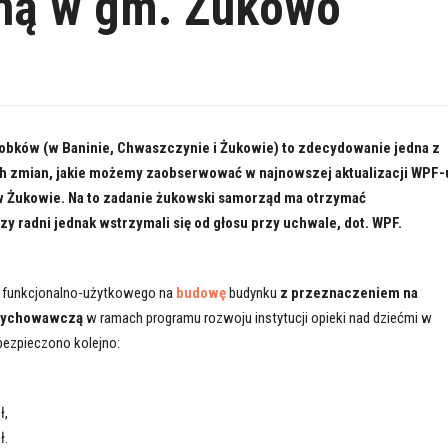
aną w gm. Żukowo
obków (w Baninie, Chwaszczynie i Żukowie) to zdecydowanie jedna z
h zmian, jakie możemy zaobserwować w najnowszej aktualizacji WPF-
 Żukowie. Na to zadanie żukowski samorząd ma otrzymać
zy radni jednak wstrzymali się od głosu przy uchwale, dot. WPF.
 funkcjonalno-użytkowego na
budowę
budynku
z przeznaczeniem na
wychowawczą
w ramach programu rozwoju instytucji opieki nad dziećmi w
bezpieczono kolejno:
ł,
ł.