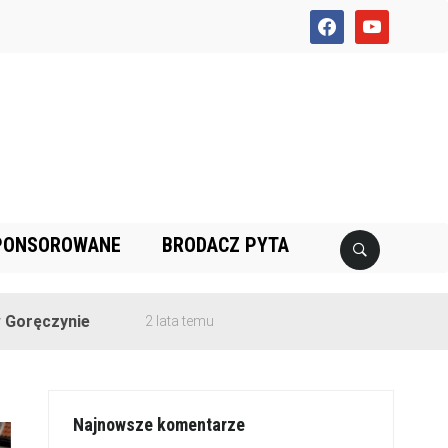
facebook
youtube
PONSOROWANE
BRODACZ PYTA
ie
2 lata temu
Najnowsze komentarze