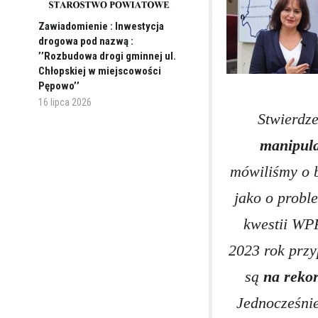
Zawiadomienie : Inwestycja
drogowa pod nazwą :
’’Rozbudowa drogi gminnej ul.
Chłopskiej w miejscowości
Pępowo’’
16 lipca 2026
Stwierdze
manipula
mówiliśmy o 
jako o probl
kwestii WP
2023 rok prz
są
na reko
Jednocześnie