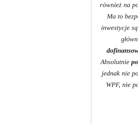
również na p
Ma to bezp
inwestycje s
główn
dofinanso
Absolutnie
po
jednak nie p
WPF, nie p