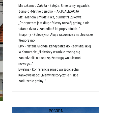
Mieszkaniec Załęża
-
Załęże. Śmiertelny wypadek.
Zginęło 4-letnie dziecko – AKTUALIZACJA
Mz
-
Mariola Zmudzińska, burmistrz Żukowa:
„Priorytetem jest długofalowy rozwój gminy, a nie
łatanie dziur z zaniedbań lat poprzednich…”
Znajomy
-
Sulęczyno. Akcja ratownicza na Jeziorze
Węgorzyno
Eryk
-
Natalia Gronda, kandydatka do Rady Miejskiej
w Kartuzach: „Niektórzy w radzie trochę się
zasiedzieli i nie sądzę, że mogą wnieść coś
nowego…”
Ewelina
-
Konferencja prasowa Wojciecha
Kankowskiego: „Mamy historycznie niskie
zadłużenie gminy…”
POGODA