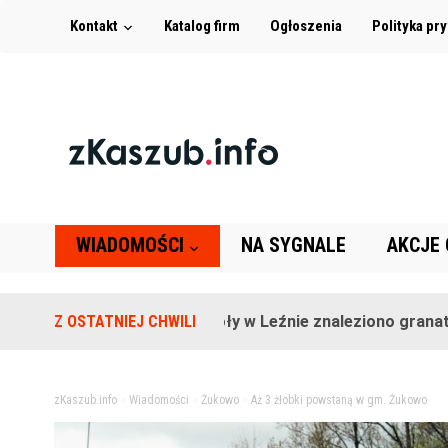
Kontakt
Katalog firm
Ogłoszenia
Polityka pr
WIADOMOŚCI
NA SYGNALE
AKCJE
Na terenie szkoły w Leźnie znaleziono granat!
Z OSTATNIEJ CHWILI
2 
zKaszub.info
>
Wiadomości
>
Żukowo
>
Aż 3 żłobki powstaną w gm. Żukowo