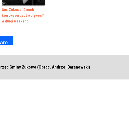
Gm. Żukowo. Dwóch
kierowców „pod wpływem”
w długi weekend
k
r
are
rząd Gminy Żukowo (Oprac. Andrzej Baranowski)