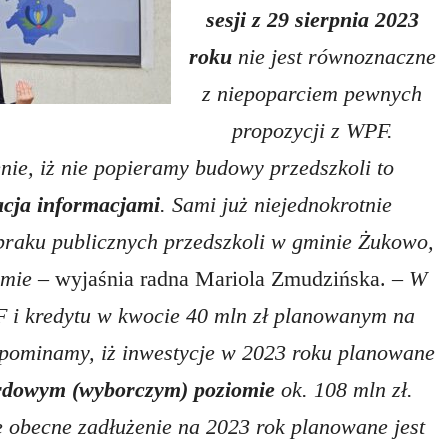
sesji z 29 sierpnia 2023
roku
nie jest równoznaczne
z niepoparciem pewnych
propozycji z WPF.
nie, iż nie popieramy budowy przedszkoli to
cja informacjami
. Sami już niejednokrotnie
braku publicznych przedszkoli w gminie Żukowo,
emie –
wyjaśnia radna Mariola Zmudzińska.
– W
F i kredytu w kwocie 40 mln zł planowanym na
ypominamy, iż inwestycje w 2023 roku planowane
rdowym (wyborczym) poziomie
ok. 108 mln zł.
 obecne zadłużenie na 2023 rok planowane jest