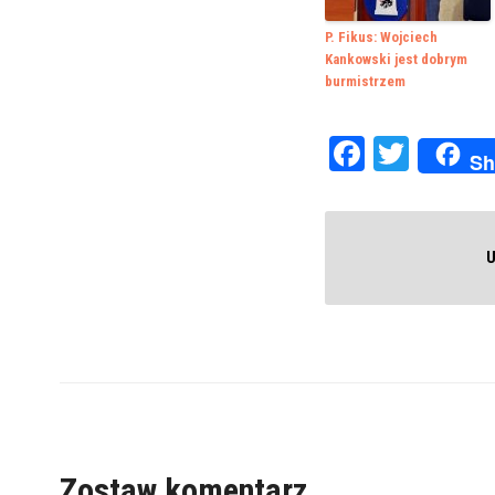
P. Fikus: Wojciech
Kankowski jest dobrym
burmistrzem
Faceboo
Twitte
Sh
U
Zostaw komentarz