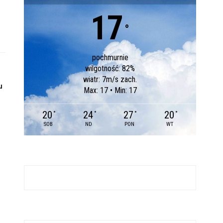
17
°
pochmurnie
wilgotność: 82%
wiatr: 7m/s zach.
u
Max: 17 • Min: 17
20
24
27
20
°
°
°
°
SOB
ND
PON
WT