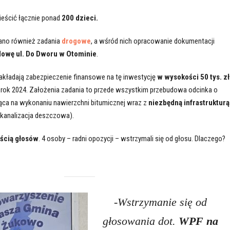
eścić łącznie ponad
200 dzieci.
dano również zadania
drogowe
, a wśród nich opracowanie dokumentacji
owę ul. Do Dworu w Otominie
.
akładają zabezpieczenie finansowe na tę inwestycję
w wysokości 50 tys. zł
 na rok 2024. Założenia zadania to przede wszystkim przebudowa odcinka o
ąca na wykonaniu nawierzchni bitumicznej wraz z
niezbędną infrastrukturą
 kanalizacja deszczowa).
ścią głosów
. 4 osoby – radni opozycji – wstrzymali się od głosu. Dlaczego?
-Wstrzymanie się od
głosowania dot.
WPF na