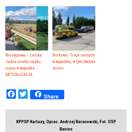
Niestępowo – Lniska.
Borkowo. Troje rannych
Jedna osoba ciężko
w wypadku, w tym dwójka
ranna w wypadku –
dzieci
AKTUALIZACJA
Facebook
Twitter
Share
KPPSP Kartuzy, Oprac. Andrzej Baranowski, Fot. OSP
Banino