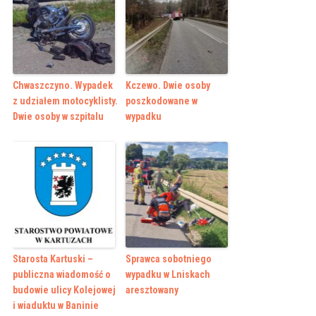
Chwaszczyno. Wypadek
Kczewo. Dwie osoby
z udziałem motocyklisty.
poszkodowane w
Dwie osoby w szpitalu
wypadku
Starosta Kartuski –
Sprawca sobotniego
publiczna wiadomość o
wypadku w Lniskach
budowie ulicy Kolejowej
aresztowany
i wiaduktu w Baninie