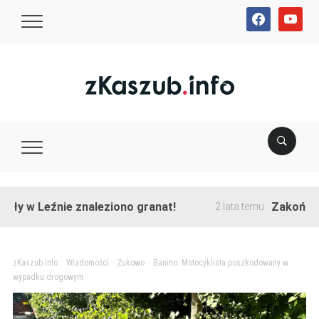
facebook
youtube
 Leźnie znaleziono granat!
Zakończono prz
2 lata temu
zKaszub.info
>
Wiadomości
>
Żukowo
>
Banino. Motocyklista poszkodowany w
wypadku drogowym