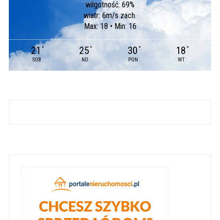
wilgotność: 69%
wiatr: 6m/s zach.
Max: 18 • Min: 16
21
25
30
18
°
°
°
°
SOB
ND
PON
WT