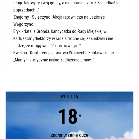
długofalowy rozwój gminy, a nie łatanie dziur z zaniedbań lat
poprzednich…”
Znajomy
-
Sulęczyno. Akcja ratownicza na Jeziorze
Węgorzyno
Eryk
-
Natalia Gronda, kandydatka do Rady Miejskiej w
Kartuzach: „Niektórzy w radzie trochę się zasiedzieli i nie
sądzę, że mogą wnieść coś nowego…”
Ewelina
-
Konferencja prasowa Wojciecha Kankowskiego:
„Mamy historycznie niskie zadłużenie gminy…”
POGODA
18
°
zachmurzenie duże