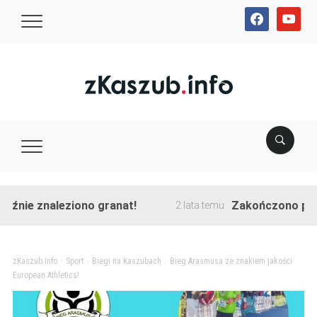
facebook
youtube
 znaleziono granat!
Zakończono przebudow
2 lata temu
zKaszub.info
>
Sport
>
Biegi na Kaszubach
>
Bieg Arasmusa ze znakiem jakości
European Athletics!