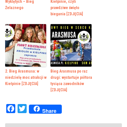
Wyklętych – Bieg
Kiełpinie, czyli
Żelaznego
prawdziwe święto
biegania [ZDJĘCIA]
2. Bieg Arasmusa: w
Bieg Arasmusa po raz
niedzielę moc atrakcji w
drugi: wystartuje półtora
Kiełpinie [ZDJĘCIA]
tysiąca zawodników
[ZDJĘCIA]
Facebook
Twitter
Share