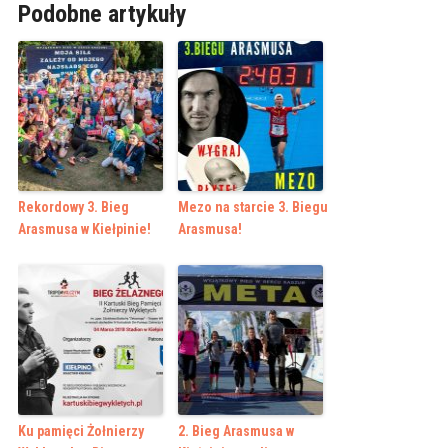
Podobne artykuły
Rekordowy 3. Bieg
Mezo na starcie 3. Biegu
Arasmusa w Kiełpinie!
Arasmusa!
Ku pamięci Żołnierzy
2. Bieg Arasmusa w