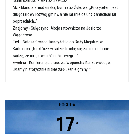
letnie dziecko – AKTUALIZACJA
Mz
-
Mariola Zmudzińska, burmistrz Żukowa: „Priorytetem jest
długofalowy rozwój gminy, a nie łatanie dziur z zaniedbań lat
poprzednich…”
Znajomy
-
Sulęczyno. Akcja ratownicza na Jeziorze
Węgorzyno
Eryk
-
Natalia Gronda, kandydatka do Rady Miejskiej w
Kartuzach: „Niektórzy w radzie trochę się zasiedzieli i nie
sądzę, że mogą wnieść coś nowego…”
Ewelina
-
Konferencja prasowa Wojciecha Kankowskiego:
„Mamy historycznie niskie zadłużenie gminy…”
POGODA
17
°