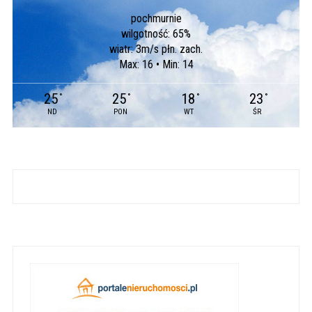
pochmurnie
wilgotność: 65%
wiatr: 3m/s płn. zach.
Max: 16 • Min: 14
25
25
18
23
°
°
°
°
ND
PON
WT
ŚR