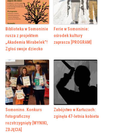
Biblioteka w Somoninie
Ferie w Somoninie:
rusza z projektem
ośrodek kultury
„Akademia Mirabelek”!
zaprasza [PROGRAM]
Zgłoś swoje dziecko
Somonino. Konkurs
Zabójstwo w Kartuzach:
fotograficzny
zginęła 47-letnia kobieta
rozstrzygnięty [WYNIKI,
ZDJĘCIA]