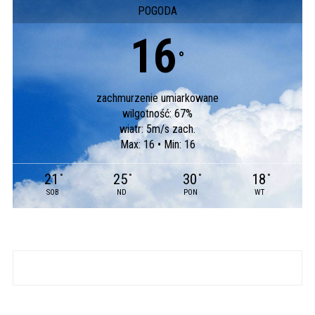
POGODA
16
°
zachmurzenie umiarkowane
wilgotność: 67%
wiatr: 5m/s zach.
Max: 16 • Min: 16
21
25
30
18
°
°
°
°
SOB
ND
PON
WT