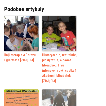
Podobne artykuły
Bajkoterapia w Borczu i
Historycznie, teatralnie,
Egiertowie [ZDJĘCIA]
plastycznie, a nawet
literacko… Trwa
intensywny cykl spotkań
Akademii Mirabelek
[ZDJĘCIA]