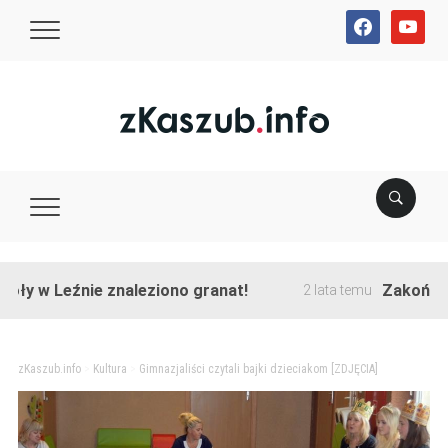
facebook
youtube
 Leźnie znaleziono granat!
Zakończono pr
2 lata temu
zKaszub.info
>
Kultura
>
Gimnazjaliści czytali bajki dzieciakom [ZDJĘCIA]