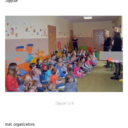
zdjęcia!
◄
►
Zdjęcie 1 z 8
mat. organizatora