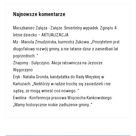
Najnowsze komentarze
Mieszkaniec Załęża
-
Załęże. Śmiertelny wypadek. Zginęło 4-
letnie dziecko – AKTUALIZACJA
Mz
-
Mariola Zmudzińska, burmistrz Żukowa: „Priorytetem jest
długofalowy rozwój gminy, a nie łatanie dziur z zaniedbań lat
poprzednich…”
Znajomy
-
Sulęczyno. Akcja ratownicza na Jeziorze
Węgorzyno
Eryk
-
Natalia Gronda, kandydatka do Rady Miejskiej w
Kartuzach: „Niektórzy w radzie trochę się zasiedzieli i nie
sądzę, że mogą wnieść coś nowego…”
Ewelina
-
Konferencja prasowa Wojciecha Kankowskiego:
„Mamy historycznie niskie zadłużenie gminy…”