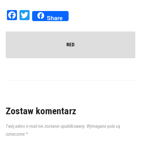
Facebook
Twitter
Share
RED
Zostaw komentarz
Twój adres e-mail nie zostanie opublikowany.
Wymagane pola są
oznaczone
*