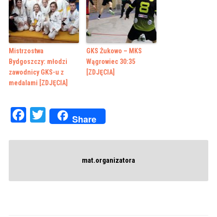
Mistrzostwa
GKS Żukowo – MKS
Bydgoszczy: młodzi
Wągrowiec 30:35
zawodnicy GKS-u z
[ZDJĘCIA]
medalami [ZDJĘCIA]
Facebook
Twitter
Share
mat.organizatora