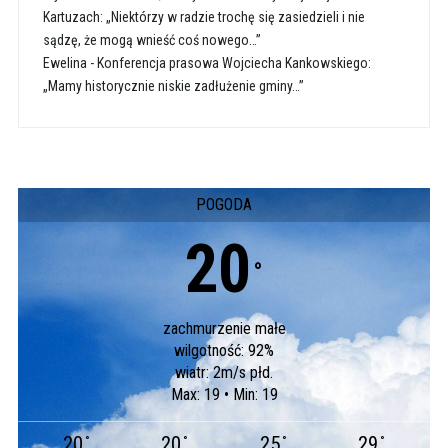
Kartuzach: „Niektórzy w radzie trochę się zasiedzieli i nie
sądzę, że mogą wnieść coś nowego…”
Ewelina
-
Konferencja prasowa Wojciecha Kankowskiego:
„Mamy historycznie niskie zadłużenie gminy…”
POGODA
20
°
zachmurzenie małe
wilgotność: 92%
wiatr: 2m/s płd.
Max: 19 • Min: 19
20
20
25
29
°
°
°
°