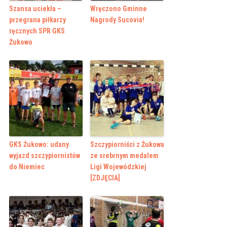
Szansa uciekła –
Wręczono Gminne
przegrana piłkarzy
Nagrody Sucovia!
ręcznych SPR GKS
Żukowo
GKS Żukowo: udany
Szczypiorniści z Żukowa
wyjazd szczypiornistów
ze srebrnym medalem
do Niemiec
Ligi Wojewódzkiej
[ZDJĘCIA]