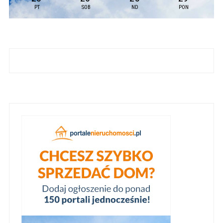
PT
SOB
ND
PON