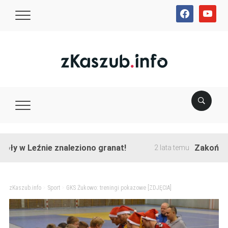
facebook
youtube
 Leźnie znaleziono granat!
Zakończono prz
2 lata temu
zKaszub.info
>
Sport
>
GKS Żukowo: treningi pokazowe [ZDJĘCIA]