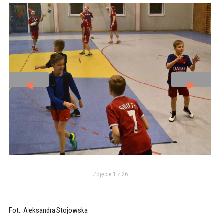
◄
►
Zdjęcie 1 z 26
Fot.: Aleksandra Stojowska