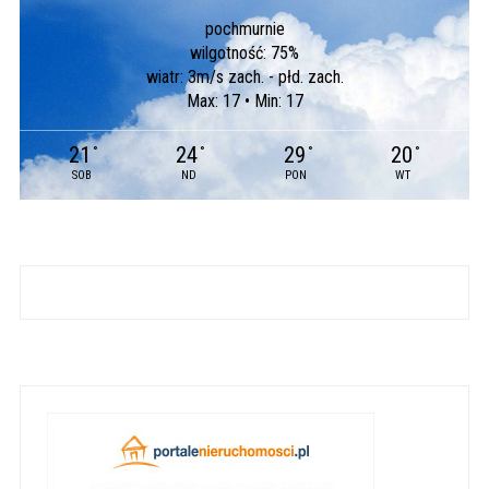
pochmurnie
wilgotność: 75%
wiatr: 3m/s zach. - płd. zach.
Max: 17 • Min: 17
21
24
29
20
°
°
°
°
SOB
ND
PON
WT