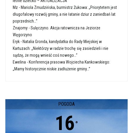
letnie dziecko – AKTUALIZACJA
Mz
-
Mariola Zmudzińska, burmistrz Żukowa: „Priorytetem jest
długofalowy rozwój gminy, a nie łatanie dziur z zaniedbań lat
poprzednich…”
Znajomy
-
Sulęczyno. Akcja ratownicza na Jeziorze
Węgorzyno
Eryk
-
Natalia Gronda, kandydatka do Rady Miejskiej w
Kartuzach: „Niektórzy w radzie trochę się zasiedzieli i nie
sądzę, że mogą wnieść coś nowego…”
Ewelina
-
Konferencja prasowa Wojciecha Kankowskiego:
„Mamy historycznie niskie zadłużenie gminy…”
POGODA
16
°