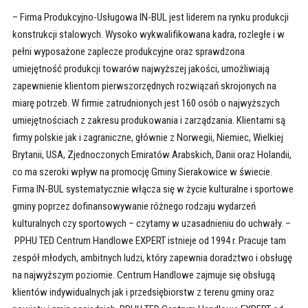
– Firma Produkcyjno-Usługowa IN-BUL jest liderem na rynku produkcji
konstrukcji stalowych. Wysoko wykwalifikowana kadra, rozległe i w
pełni wyposażone zaplecze produkcyjne oraz sprawdzona
umiejętność produkcji towarów najwyższej jakości, umożliwiają
zapewnienie klientom pierwszorzędnych rozwiązań skrojonych na
miarę potrzeb. W firmie zatrudnionych jest 160 osób o najwyższych
umiejętnościach z zakresu produkowania i zarządzania. Klientami są
firmy polskie jak i zagraniczne, głównie z Norwegii, Niemiec, Wielkiej
Brytanii, USA, Zjednoczonych Emiratów Arabskich, Danii oraz Holandii,
co ma szeroki wpływ na promocję Gminy Sierakowice w świecie.
Firma IN-BUL systematycznie włącza się w życie kulturalne i sportowe
gminy poprzez dofinansowywanie różnego rodzaju wydarzeń
kulturalnych czy sportowych – czytamy w uzasadnieniu do uchwały. –
PPHU TED Centrum Handlowe EXPERT istnieje od 1994 r. Pracuje tam
zespół młodych, ambitnych ludzi, który zapewnia doradztwo i obsługę
na najwyższym poziomie. Centrum Handlowe zajmuje się obsługą
klientów indywidualnych jak i przedsiębiorstw z terenu gminy oraz