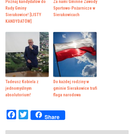
Poznaj kandydatów do
Za nami Gminne Zawody
Rady Gminy
Sportowo-Pożarnicze w
Sierakowice! [LISTY
Sierakowicach
KANDYDATÓW]
Tadeusz Kobiela z
Do każdej rodziny w
jednomyślnym
gminie Sierakowice trafi
absolutorium!
flaga narodowa
Facebook
Twitter
Share