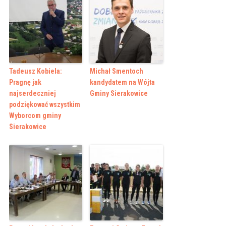
Tadeusz Kobiela:
Michał Smentoch
Pragnę jak
kandydatem na Wójta
najserdeczniej
Gminy Sierakowice
podziękować wszystkim
Wyborcom gminy
Sierakowice