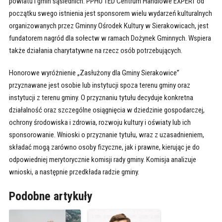
powiatu i gmin sąsiednich. PPHU TED Centrum Handlowe EXPERT od
początku swego istnienia jest sponsorem wielu wydarzeń kulturalnych
organizowanych przez Gminny Ośrodek Kultury w Sierakowicach, jest
fundatorem nagród dla sołectw w ramach Dożynek Gminnych. Wspiera
także działania charytatywne na rzecz osób potrzebujących.
Honorowe wyróżnienie „Zasłużony dla Gminy Sierakowice”
przyznawane jest osobie lub instytucji spoza terenu gminy oraz
instytucji z terenu gminy. O przyznaniu tytułu decyduje konkretna
działalność oraz szczególne osiągnięcia w dziedzinie gospodarczej,
ochrony środowiska i zdrowia, rozwoju kultury i oświaty lub ich
sponsorowanie. Wnioski o przyznanie tytułu, wraz z uzasadnieniem,
składać mogą zarówno osoby fizyczne, jak i prawne, kierując je do
odpowiedniej merytorycznie komisji rady gminy. Komisja analizuje
wnioski, a następnie przedkłada radzie gminy.
Podobne artykuły