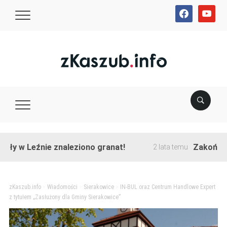
facebook
youtube
Leźnie znaleziono granat!
Zakończono prze
2 lata temu
zKaszub.info
>
Wiadomości
>
Sierakowice
>
IN-BUL oraz Centrum Handlowe Expert
z tytułem „Zasłużony dla Gminy Sierakowice”