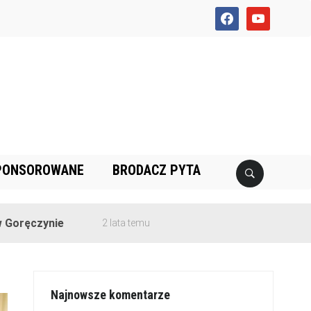
facebook
youtube
PONSOROWANE
BRODACZ PYTA
e
2 lata temu
Najnowsze komentarze