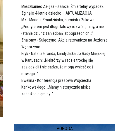
Mieszkaniec Załęża
-
Załęże. Śmiertelny wypadek.
Zginęło 4-letnie dziecko – AKTUALIZACJA
Mz
-
Mariola Zmudzińska, burmistrz Żukowa:
„Priorytetem jest długofalowy rozwój gminy, a nie
łatanie dziur z zaniedbań lat poprzednich…”
Znajomy
-
Sulęczyno. Akcja ratownicza na Jeziorze
Węgorzyno
Eryk
-
Natalia Gronda, kandydatka do Rady Miejskiej
w Kartuzach: „Niektórzy w radzie trochę się
zasiedzieli i nie sądzę, że mogą wnieść coś
nowego…”
Ewelina
-
Konferencja prasowa Wojciecha
Kankowskiego: „Mamy historycznie niskie
zadłużenie gminy…”
POGODA