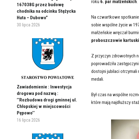
roku
6. par małżeńskich
.
167038G przez budowę
chodnika na odcinku Stężycka
Na czwartkowe spotkanie
Huta – Dubowo”
sobie wspólne życie w 197
30 lipca 2026
małżeńskie wręczał burmis
proboszczowie kartuskic
Z przyczyn zdrowotnych n
poprowadziła zastępczyni 
dostojni jubilaci otrzymali
medali.
Zawiadomienie : Inwestycja
drogowa pod nazwą :
Był czas na wspólne rozmow
’’Rozbudowa drogi gminnej ul.
które mają najdłuższy sta
Chłopskiej w miejscowości
Pępowo’’
16 lipca 2026