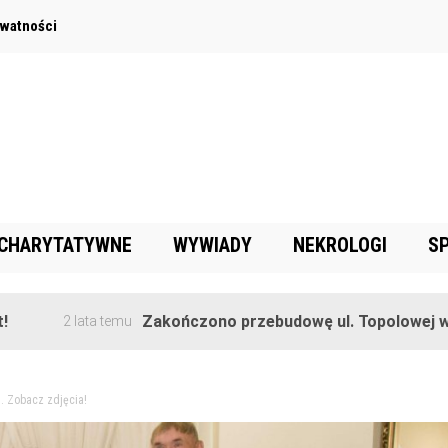
ywatności
 CHARYTATYWNE
WYWIADY
NEKROLOGI
S
Zakończono przebudowę ul. Topolowej w Goręczyni
ata temu
h. Zobacz zdjęcia!