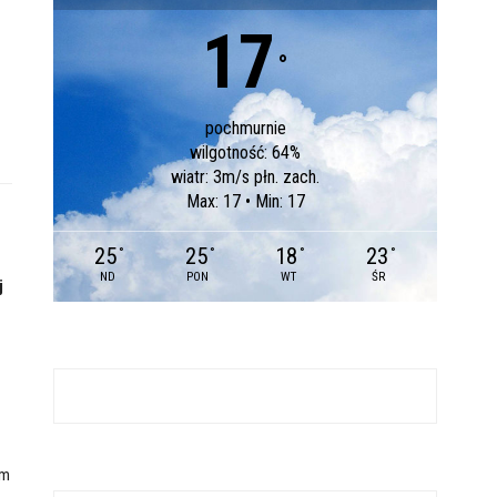
.
17
°
pochmurnie
wilgotność: 64%
wiatr: 3m/s płn. zach.
Max: 17 • Min: 17
25
25
18
23
°
°
°
°
ND
PON
WT
ŚR
j
ym