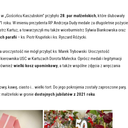
 w „Gościńcu Kaszubskim” przybyło
28. par małżeńskich
, które ślubowały
1 roku. W imieniu prezydenta RP Andrzeja Dudy medale za długoletnie pożycie
trz Kartuz, a towarzyszyli mu także wiceburmistrz Sylwia Biankowska oraz
h parafii
– ks. Piotr Krupiński i ks. Ryszard Różycki.
a uroczystość nie mógł przybyć ks. Marek Trybowski. Uroczystość
kierownika USC w Kartuzach Dorota Małecka. Oprócz medali i legitymacji
 również
wielki kosz upominkowy
, a także wspólne zdjęcia z wręczania
y, kawę, ciasto i… wielki tort. Do jego pokrojenia zostały zaproszone pary,
ż małżeński w gronie
dostojnych jubilatów z 2021 roku
.