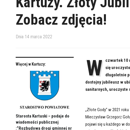
Kartuzy. Złoty Jubi
Zobacz zdjęcia!
Dnia
14 marca 2022
W
czwartek 10 
Więcej w Kartuzy:
się uroczyst
długoletnie 
dostojny jubileusz w ub
sanitarnych, uroczyste 
„Złote Gody” w 2021 roku 
Starosta Kartuski – podaje do
Mieczysław Grzegorz Gołuń
wiadomości publicznej
pojawi się u każdego w do
:”Rozbudowa drogi gminnej nr