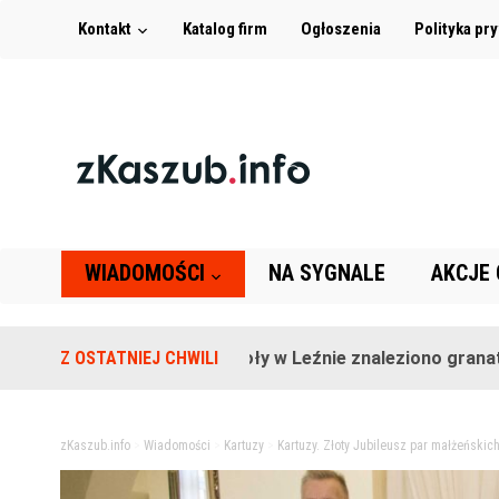
Kontakt
Katalog firm
Ogłoszenia
Polityka pr
WIADOMOŚCI
NA SYGNALE
AKCJE
Na terenie szkoły w Leźnie znaleziono granat!
Z OSTATNIEJ CHWILI
2 l
zKaszub.info
>
Wiadomości
>
Kartuzy
>
Kartuzy. Złoty Jubileusz par małżeńskic