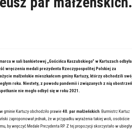
leusz par małżeńskich
marca w sali bankietowej „Gościńca Kaszubskiego” w Kartuzach odbyła
ość wręczenia medali prezydenta Rzeczypospolitej Polskiej za
pożycie małżeńskie mieszkańcom gminy Kartuzy, którzy obchodzili swó
iegłym roku. Niestety, z powodu pandemii i związanych z nią obostrzeń
spotkanie nie mogło odbyć się w roku 2021.
w gminie Kartuzy obchodziło prawie
40. par małżeńskich
. Burmistrz Kartuz
ski zaproponował jednak, że w przypadku wyrażenia takiej woli, osobiście
mu, by wręczyć Medale Prezydenta RP. Z tej propozycji skorzystało w ubiegł