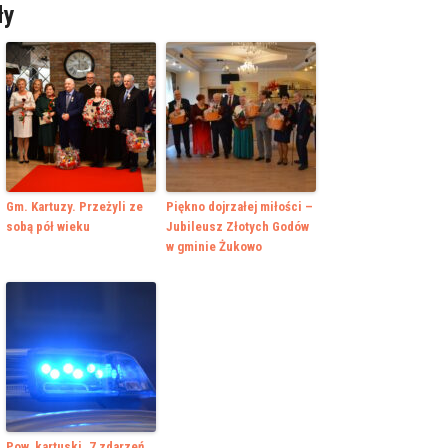
ły
Gm. Kartuzy. Przeżyli ze
Piękno dojrzałej miłości –
sobą pół wieku
Jubileusz Złotych Godów
w gminie Żukowo
Pow. kartuski. 7 zdarzeń