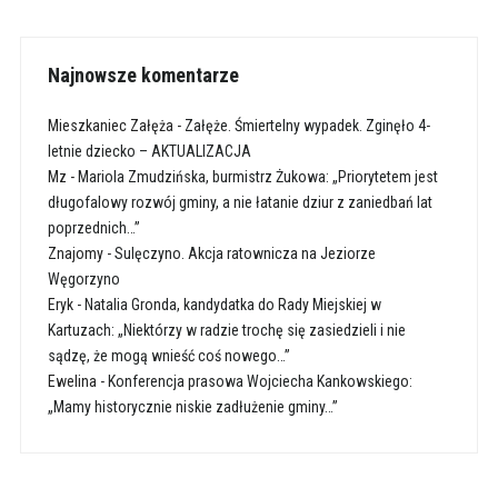
Najnowsze komentarze
Mieszkaniec Załęża
-
Załęże. Śmiertelny wypadek. Zginęło 4-
letnie dziecko – AKTUALIZACJA
Mz
-
Mariola Zmudzińska, burmistrz Żukowa: „Priorytetem jest
długofalowy rozwój gminy, a nie łatanie dziur z zaniedbań lat
poprzednich…”
Znajomy
-
Sulęczyno. Akcja ratownicza na Jeziorze
Węgorzyno
Eryk
-
Natalia Gronda, kandydatka do Rady Miejskiej w
Kartuzach: „Niektórzy w radzie trochę się zasiedzieli i nie
sądzę, że mogą wnieść coś nowego…”
Ewelina
-
Konferencja prasowa Wojciecha Kankowskiego:
„Mamy historycznie niskie zadłużenie gminy…”