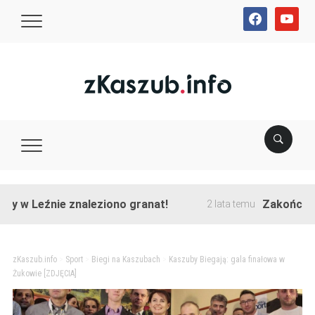
facebook
youtube
Leźnie znaleziono granat!
Zakończono prze
2 lata temu
zKaszub.info
>
Sport
>
Biegi na Kaszubach
>
Kaszuby Biegają: gala finałowa w
Żukowie [ZDJĘCIA]