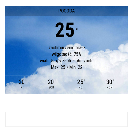
POGODA
25
°
zachmurzenie małe
wilgotność: 75%
wiatr: 5m/s zach. - płn. zach.
Max: 25 • Min: 22
20
20
25
30
°
°
°
°
PT
SOB
ND
PON