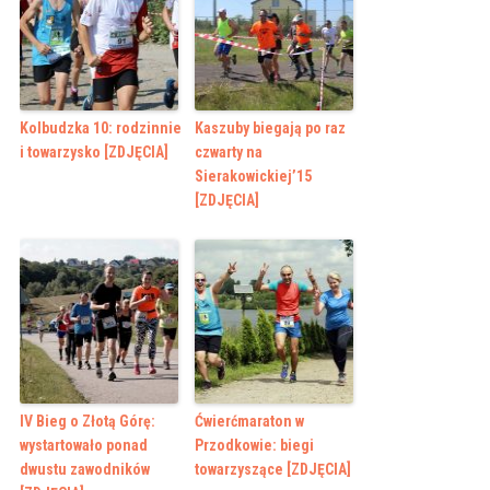
Kolbudzka 10: rodzinnie
Kaszuby biegają po raz
i towarzysko [ZDJĘCIA]
czwarty na
Sierakowickiej’15
[ZDJĘCIA]
IV Bieg o Złotą Górę:
Ćwierćmaraton w
wystartowało ponad
Przodkowie: biegi
dwustu zawodników
towarzyszące [ZDJĘCIA]