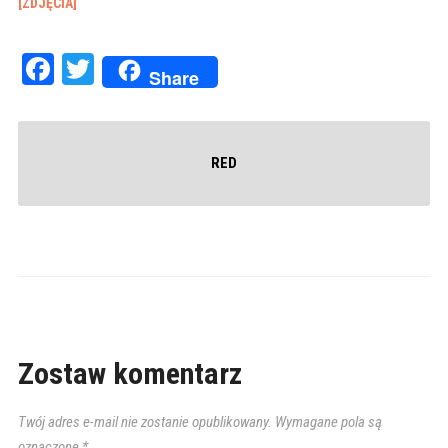
[ZDJĘCIA]
Facebook
Twitter
Share
RED
Zostaw komentarz
Twój adres e-mail nie zostanie opublikowany.
Wymagane pola są
oznaczone
*