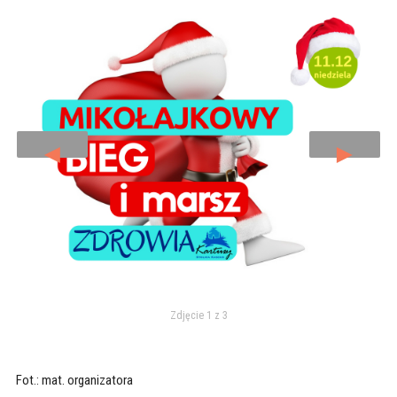
◄
►
Zdjęcie 1 z 3
Fot.: mat. organizatora