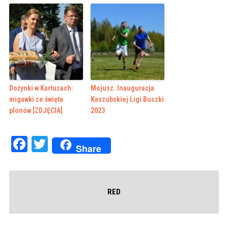
Dożynki w Kartuzach:
Mojusz. Inauguracja
migawki ze święta
Kaszubskiej Ligi Buczki
plonów [ZDJĘCIA]
2023
Facebook
Twitter
Share
RED