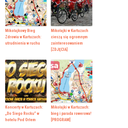
Mikołajkowy Bieg
Mikołajki w Kartuzach
Zdrowia w Kartuzach:
cieszą się ogromnym
utrudnienia w ruchu
zainteresowaniem
[ZDJĘCIA]
Koncerty w Kartuzach:
Mikołajki w Kartuzach:
„Do Siego Rocku” w
bieg i parada rowerowa!
hotelu Pod Orłem
[PROGRAM]