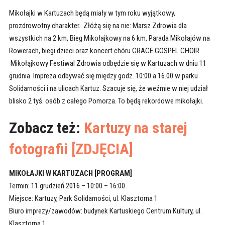
Mikołajki w Kartuzach będą miały w tym roku wyjątkowy,
prozdrowotny charakter. Złóżą się na nie: Marsz Zdrowia dla
wszystkich na 2 km, Bieg Mikołajkowy na 6 km, Parada Mikołajów na
Rowerach, biegi dzieci oraz koncert chóru GRACE GOSPEL CHOIR.
Mikołąjkowy Festiwal Zdrowia odbędzie się w Kartuzach w dniu 11
grudnia. Impreza odbywać się między godz. 10:00 a 16.00 w parku
Solidarności i na ulicach Kartuz. Szacuje się, że weźmie w niej udział
blisko 2 tyś. osób z całego Pomorza. To będą rekordowe mikołajki.
Zobacz też:
Kartuzy na starej
fotografii [ZDJĘCIA]
MIKOŁAJKI W KARTUZACH [PROGRAM]
Termin: 11 grudzień 2016 – 10:00 – 16:00
Miejsce: Kartuzy, Park Solidarności, ul. Klasztorna 1
Biuro imprezy/zawodów: budynek Kartuskiego Centrum Kultury, ul.
Klasztorna 1