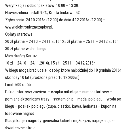
Weryfikacja i odbiór pakietów: 10:00 – 13:30.
Nawierzchnia: asfalt 95%; Kosta brukowa 5%.
Zgłoszenia: 24.10.2016r. (12:00) do dnia 4.12.2016r. (12:00) –
www.elektronicznezapisy.pl.
Opłaty startowe:
20 zł płatne – 24.10 – 24.11.2016r. 25 zł płatne – 25.11 – 04.12.2016r.
30 zł płatne w dniu biegu.
Mieszkańcy Kartuz:
10 zł – 24.10 – 24.11.2016r. 15 zł – 25.11 – 04.12.2016r.
W biegu mogą brać udział: osoby, które najpóźniej do 10 grudnia 2016r.
ukończy 10 lat (urodzone przed 10.12.2006r.).
Limit: 600 osób.
Pakiet startowy zawiera: – czapka mikołaja – numer startowy –
pomiar elektroniczny trasy – system chip – medal po biegu – woda po
biegu – posiłek po biegu (zupa, ciastko, kawa, herbata) – kupon na
losowane nagród
Klasyfikacje i nagrody: generalna kobiet i mężczyzn; najpiękniejsze
świąteczne stroje.