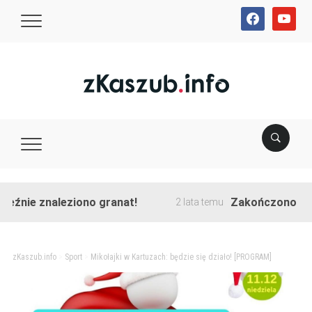
facebook
youtube
ie znaleziono granat!
Zakończono przebud
2 lata temu
zKaszub.info
>
Sport
>
Mikołajki w Kartuzach: będzie się działo! [PROGRAM]