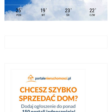
25
19
23
22
°
°
°
°
PON
WT
ŚR
CZW