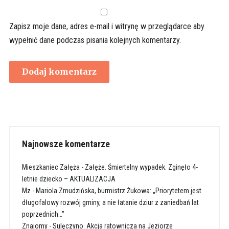
Zapisz moje dane, adres e-mail i witrynę w przeglądarce aby
wypełnić dane podczas pisania kolejnych komentarzy.
Najnowsze komentarze
Mieszkaniec Załęża
-
Załęże. Śmiertelny wypadek. Zginęło 4-
letnie dziecko – AKTUALIZACJA
Mz
-
Mariola Zmudzińska, burmistrz Żukowa: „Priorytetem jest
długofalowy rozwój gminy, a nie łatanie dziur z zaniedbań lat
poprzednich…”
Znajomy
-
Sulęczyno. Akcja ratownicza na Jeziorze