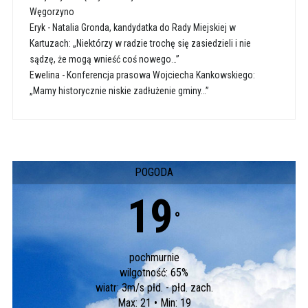
Węgorzyno
Eryk
-
Natalia Gronda, kandydatka do Rady Miejskiej w
Kartuzach: „Niektórzy w radzie trochę się zasiedzieli i nie
sądzę, że mogą wnieść coś nowego…”
Ewelina
-
Konferencja prasowa Wojciecha Kankowskiego:
„Mamy historycznie niskie zadłużenie gminy…”
POGODA
19
°
pochmurnie
wilgotność: 65%
wiatr: 3m/s płd. - płd. zach.
Max: 21 • Min: 19