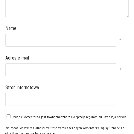
Name
*
Adres e-mail
*
Stron internetowa
Dodanie komentarza jest równoznaczne z akceptacją
regulaminu
. Redakcja serwisu
nie ponosi odpowiedzialności za treść zamieszczanych komentarzy. Wpisy uznane za
obraźliwe i wulgarne będą usuwane.