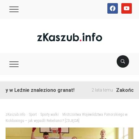
facebook
youtube
eźnie znaleziono granat!
Zakończono prze
2 lata temu
zKaszub.info
>
Sport
>
Sporty walki
>
Mistrzostwa Województwa Pomorskiego w
Kickboxingu – jak wypadli Rebelianci? [ZDJĘCIA]