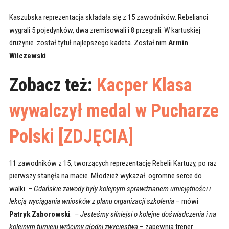
Kaszubska reprezentacja składała się z 15 zawodników. Rebelianci
wygrali 5 pojedynków, dwa zremisowali i 8 przegrali. W kartuskiej
drużynie został tytuł najlepszego kadeta. Został nim
Armin
Wilczewski
.
Zobacz też:
Kacper Klasa
wywalczył medal w Pucharze
Polski [ZDJĘCIA]
11 zawodników z 15, tworzących reprezentację Rebelii Kartuzy, po raz
pierwszy stanęła
na macie. Młodzież wykazał ogromne serce do
walki.
– Gdańskie zawody były kolejnym sprawdzianem umiejętności i
lekcją wyciągania wniosków z planu organizacji szkolenia
– mówi
Patryk Zaborowski
.
– Jesteśmy silniejsi o kolejne doświadczenia i na
kolejnym turnieju wrócimy głodni zwycięstwa
– zapewnia trener.