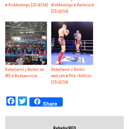
w Kickboxingu [ZDJĘCIA]
Kickboxingu w Kartuzach
[ZDJĘCIA]
Rebelianci z Kartuz na
Rebelianci z Kartuz
MŚ w Budapeszcie
walczyli w Pile i Kaliszu
[ZDJĘCIA]
Facebook
Twitter
Share
Rebelia/RED