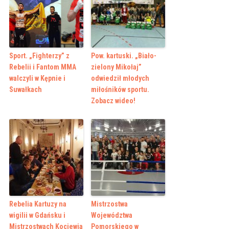
Sport. „Fighterzy” z
Pow. kartuski. „Biało-
Rebelii i Fantom MMA
zielony Mikołaj”
walczyli w Kępnie i
odwiedził młodych
Suwałkach
miłośników sportu.
Zobacz wideo!
Rebelia Kartuzy na
Mistrzostwa
wigilii w Gdańsku i
Województwa
Mistrzostwach Kociewia
Pomorskiego w