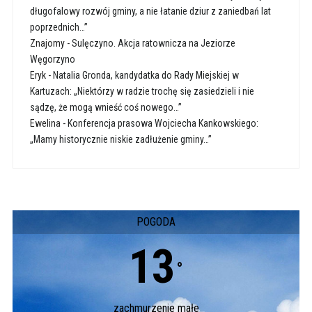
długofalowy rozwój gminy, a nie łatanie dziur z zaniedbań lat
poprzednich…”
Znajomy
-
Sulęczyno. Akcja ratownicza na Jeziorze
Węgorzyno
Eryk
-
Natalia Gronda, kandydatka do Rady Miejskiej w
Kartuzach: „Niektórzy w radzie trochę się zasiedzieli i nie
sądzę, że mogą wnieść coś nowego…”
Ewelina
-
Konferencja prasowa Wojciecha Kankowskiego:
„Mamy historycznie niskie zadłużenie gminy…”
POGODA
13
°
zachmurzenie małe