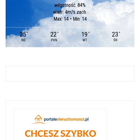
wilgotność: 84%
wiatr: 4m/s zach.
Max: 14 • Min: 14
25
22
19
23
°
°
°
°
ND
PON
WT
ŚR