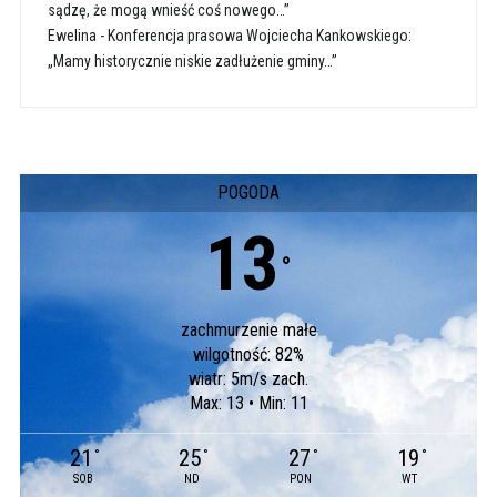
sądzę, że mogą wnieść coś nowego…”
Ewelina
-
Konferencja prasowa Wojciecha Kankowskiego:
„Mamy historycznie niskie zadłużenie gminy…”
POGODA
13
°
zachmurzenie małe
wilgotność: 82%
wiatr: 5m/s zach.
Max: 13 • Min: 11
21
25
27
19
°
°
°
°
SOB
ND
PON
WT