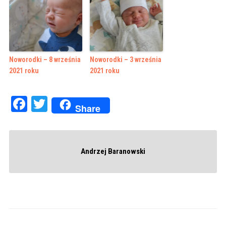
Noworodki – 8 września
Noworodki – 3 września
2021 roku
2021 roku
Facebook
Twitter
Share
Andrzej Baranowski