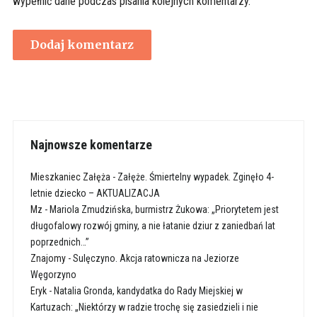
wypełnić dane podczas pisania kolejnych komentarzy.
Najnowsze komentarze
Mieszkaniec Załęża
-
Załęże. Śmiertelny wypadek. Zginęło 4-
letnie dziecko – AKTUALIZACJA
Mz
-
Mariola Zmudzińska, burmistrz Żukowa: „Priorytetem jest
długofalowy rozwój gminy, a nie łatanie dziur z zaniedbań lat
poprzednich…”
Znajomy
-
Sulęczyno. Akcja ratownicza na Jeziorze
Węgorzyno
Eryk
-
Natalia Gronda, kandydatka do Rady Miejskiej w
Kartuzach: „Niektórzy w radzie trochę się zasiedzieli i nie