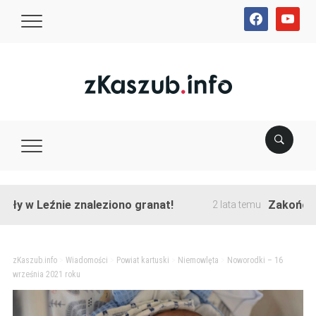
facebook
youtube
źnie znaleziono granat!
Zakończono przeb
2 lata temu
zKaszub.info
>
Wiadomości
>
Powiat kartuski
>
Niemowlęta
>
Noworodki – 16
września 2021 roku