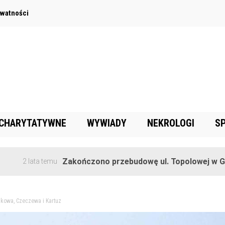
ywatności
 CHARYTATYWNE
WYWIADY
NEKROLOGI
S
Zakończono przebudowę ul. Topolowej w Goręczyni
ta temu
dkowa, Czeczewa i Kartuz