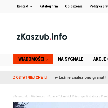
Kontakt
Katalog firm
Ogłoszenia
Polityka pr
WIADOMOŚCI
NA SYGNALE
AKCJE
Na terenie szkoły w Leźnie znaleziono granat!
Z OSTATNIEJ CHWILI
2 la
zKaszub.info
>
Wiadomości
>
Pożar w Tokarskich Pniach gasili strażacy z Przo