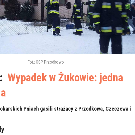
Fot.: OSP Przodkowo
ż:
Wypadek w Żukowie: jedna
na
Tokarskich Pniach gasili strażacy z Przodkowa, Czeczewa i
ły