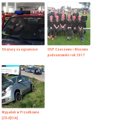
Strażacy na egzaminie
OSP Czeczewo i Kłosowo
podsumowało rok 2017
Wypadek w Przodkowie
[ZDJĘCIA]