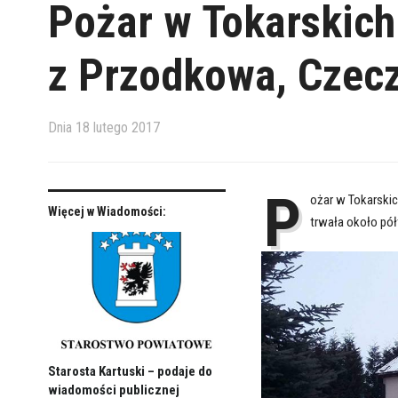
Pożar w Tokarskich 
z Przodkowa, Czecz
Dnia
18 lutego 2017
P
ożar w Tokarskic
Więcej w Wiadomości:
trwała około pół
Starosta Kartuski – podaje do
wiadomości publicznej