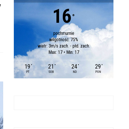
y
16
°
pochmurnie
wilgotność: 75%
wiatr: 3m/s zach. - płd. zach.
Max: 17 • Min: 17
19
21
24
29
°
°
°
°
PT
SOB
ND
PON