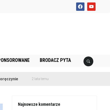
facebook
youtube
PONSOROWANE
BRODACZ PYTA
e
2 lata temu
Najnowsze komentarze