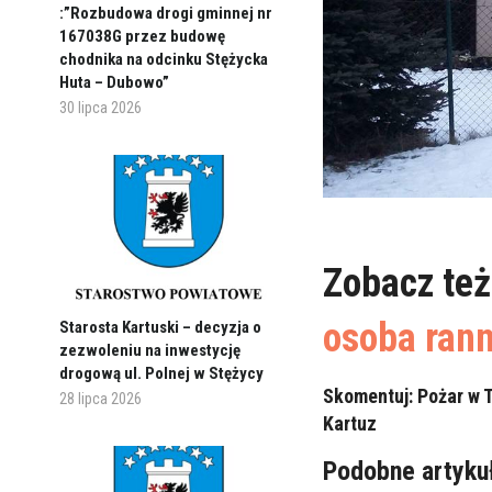
:”Rozbudowa drogi gminnej nr
167038G przez budowę
chodnika na odcinku Stężycka
Huta – Dubowo”
30 lipca 2026
Zobacz te
osoba ran
Starosta Kartuski – decyzja o
zezwoleniu na inwestycję
drogową ul. Polnej w Stężycy
Skomentuj: Pożar w 
28 lipca 2026
Kartuz
Podobne artyku