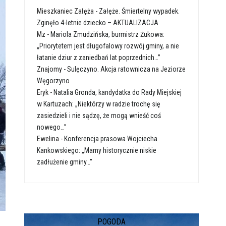
Mieszkaniec Załęża
-
Załęże. Śmiertelny wypadek.
Zginęło 4-letnie dziecko – AKTUALIZACJA
Mz
-
Mariola Zmudzińska, burmistrz Żukowa:
„Priorytetem jest długofalowy rozwój gminy, a nie
łatanie dziur z zaniedbań lat poprzednich…”
Znajomy
-
Sulęczyno. Akcja ratownicza na Jeziorze
Węgorzyno
Eryk
-
Natalia Gronda, kandydatka do Rady Miejskiej
w Kartuzach: „Niektórzy w radzie trochę się
zasiedzieli i nie sądzę, że mogą wnieść coś
nowego…”
Ewelina
-
Konferencja prasowa Wojciecha
Kankowskiego: „Mamy historycznie niskie
zadłużenie gminy…”
POGODA