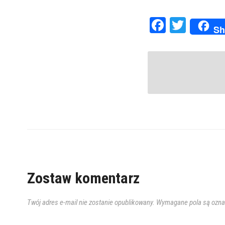
Faceboo
Twitte
Sh
Zostaw komentarz
Twój adres e-mail nie zostanie opublikowany.
Wymagane pola są ozn